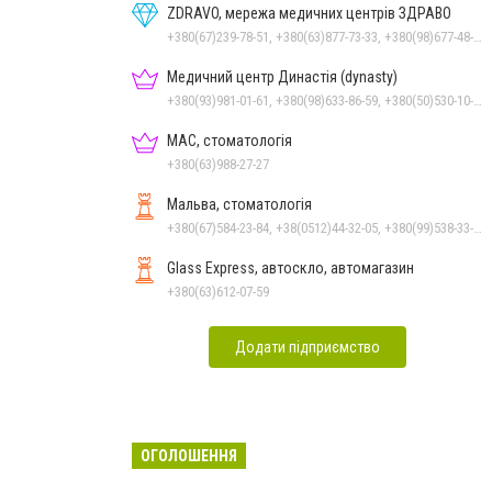
ZDRAVO, мережа медичних центрів ЗДРАВО
+380(67)239-78-51, +380(63)877-73-33, +380(98)677-48-87
Медичний центр Династія (dynasty)
+380(93)981-01-61, +380(98)633-86-59, +380(50)530-10-31
МАС, стоматологія
+380(63)988-27-27
Мальва, стоматологія
+380(67)584-23-84, +38(0512)44-32-05, +380(99)538-33-25, +380(63)977-35-54
Glass Express, автоскло, автомагазин
+380(63)612-07-59
Додати підприємство
ОГОЛОШЕННЯ