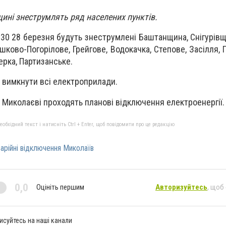
ині знеструмлять ряд населених пунктів.
.30 28 березня будуть знеструмлені Баштанщина, Снігурівщ
шково-Погорілове, Грейгове, Водокачка, Степове, Засілля,
ерка, Партизанське.
 вимкнути всі електроприлади.
у Миколаєві проходять планові відключення електроенергії.
бхідний текст і натисніть Ctrl + Enter, щоб повідомити про це редакцію
арійні відключення Миколаїв
0,0
Оцініть першим
Авторизуйтесь
, щоб
исуйтесь на наші канали