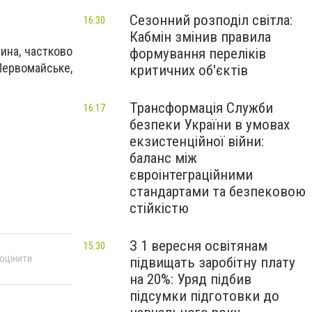
Сезонний розподіл світла:
16:30
Кабмін змінив правила
ина, частково
формування переліків
 Первомайське,
критичних об'єктів
Трансформація Служби
16:17
безпеки України в умовах
екзистенційної війни:
баланс між
євроінтеграційними
стандартами та безпековою
стійкістю
З 1 вересня освітянам
15:30
 оцінити
підвищать заробітну плату
на 20%: Уряд підбив
підсумки підготовки до