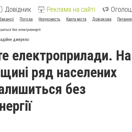
Довідник
Реклама на сайті
Оголо
Вакансії
Погода
Нерухомість
Карта міста
Довідкова
Питання
шиться без електроенергії
адійне джерело
е електроприлади. На
щині ряд населених
залишиться без
нергії