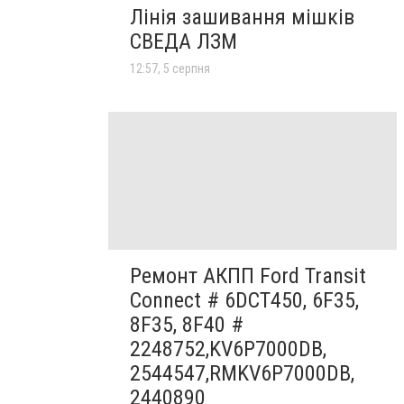
Лінія зашивання мішків
СВЕДА ЛЗМ
12:57, 5 серпня
Ремонт АКПП Ford Transit
Connect # 6DCT450, 6F35,
8F35, 8F40 #
2248752,KV6P7000DB,
2544547,RMKV6P7000DB,
2440890