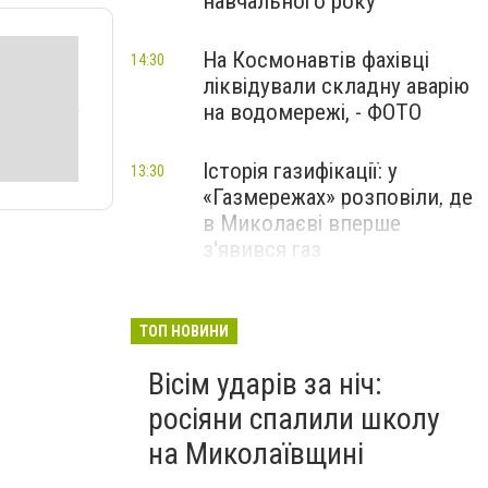
навчального року
На Космонавтів фахівці
14:30
ліквідували складну аварію
на водомережі, - ФОТО
Історія газифікації: у
13:30
«Газмережах» розповіли, де
в Миколаєві вперше
з'явився газ
Літній відпочинок у
13:00
Миколаєві 2026: шукаємо
ТОП НОВИНИ
нові враження та
Вісім ударів за ніч:
перезавантаження
росіяни спалили школу
ПАРТНЕРСЬКИЙ СПЕЦПРОЄКТ
на Миколаївщині