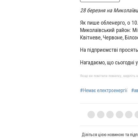
28 березня на Миколаївщ
Як пише обленерго, о 10
Миколаївський район: Мі
Квітневе, Червоне, Білоз
На підприємстві просять
Нагадаємо, що сьогодні 
Якщо ви помітили помилку, виділіть нео
#Немає електроенергії
#ав
Діліться цією новиною та підп