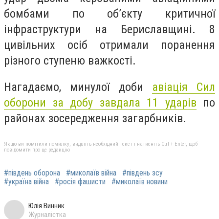
бомбами по об’єкту критичної
інфраструктури на Бериславщині. 8
цивільних осіб отримали поранення
різного ступеню важкості.
Нагадаємо, минулої доби
авіація Сил
оборони за добу завдала 11 ударів
по
районах зосередження загарбників.
Якщо ви помітили помилку, виділіть необхідний текст і натисніть Ctrl + Enter, щоб
повідомити про це редакцію
#південь оборона
#миколаїв війна
#південь зсу
#україна війна
#росія фашисти
#миколаїв новини
Юлія Винник
Журналістка