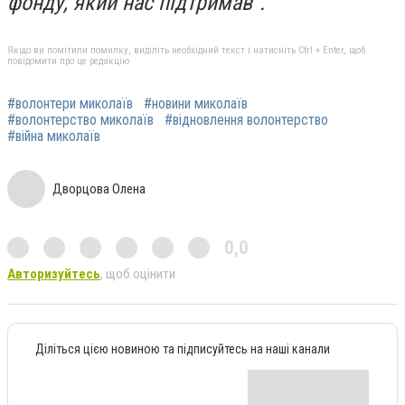
фонду, який нас підтримав".
Якщо ви помітили помилку, виділіть необхідний текст і натисніть Ctrl + Enter, щоб
повідомити про це редакцію
#волонтери миколаїв
#новини миколаїв
#волонтерство миколаїв
#відновлення волонтерство
#війна миколаїв
Дворцова Олена
0,0
Авторизуйтесь
, щоб оцінити
Діліться цією новиною та підписуйтесь на наші канали