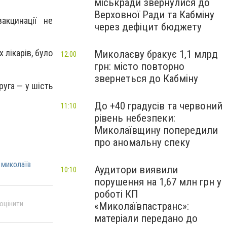
міськради звернулися до
Верховної Ради та Кабміну
акцинації не
через дефіцит бюджету
 лікарів, було
Миколаєву бракує 1,1 млрд
12:00
грн: місто повторно
звернеться до Кабміну
руга — у шість
До +40 градусів та червоний
11:10
рівень небезпеки:
Миколаївщину попередили
про аномальну спеку
 миколаїв
Аудитори виявили
10:10
порушення на 1,67 млн грн у
роботі КП
 оцінити
«Миколаївпастранс»:
матеріали передано до