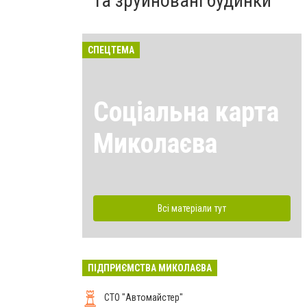
та зруйновані будинки
СПЕЦТЕМА
Соціальна карта
Миколаєва
Всі матеріали тут
ПІДПРИЄМСТВА МИКОЛАЄВА
СТО "Автомайстер"