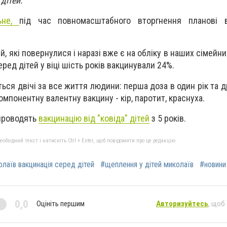
дітей.
льне,
під час повномасштабного вторгнення планові в
, які повернулися і наразі вже є на обліку в наших сімейних
ред дітей у віці шість років вакцинували 24%.
ься двічі за все життя людини: перша доза в один рік та д
компонентну валентну вакцину - кір, паротит, краснуха.
проводять
вакцинацію від "ковіда" дітей
з 5 років.
бхідний текст і натисніть Ctrl + Enter, щоб повідомити про це редакцію
лаїв вакцинація серед дітей
#щеплення у дітей миколаїв
#новини
0,0
Оцініть першим
Авторизуйтесь
, щоб