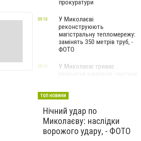
прокуратури
У Миколаєві
09:10
реконструюють
магістральну тепломережу:
замінять 350 метрів труб, -
ФОТО
У Миколаєві триває
08:10
ремонтна кампанія: частина
міста без світла
ТОП НОВИНИ
Нічний удар по
Миколаєву: наслідки
ворожого удару, - ФОТО