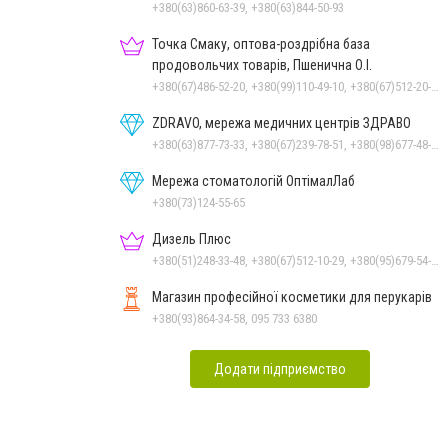
+380(63)860-63-39, +380(63)844-50-93
Точка Смаку, оптова-роздрібна база
продовольчих товарів, Пшенична О.І.
+380(67)486-52-20, +380(99)110-49-10, +380(67)512-20-35
ZDRAVO, мережа медичних центрів ЗДРАВО
+380(63)877-73-33, +380(67)239-78-51, +380(98)677-48-87
Мережа стоматологій ОптімалЛаб
+380(73)124-55-65
Дизель Плюс
+380(51)248-33-48, +380(67)512-10-29, +380(95)679-54-71, +380(93)982-27-24, +380(67)785-45-70
Магазин професійної косметики для перукарів
+380(93)864-34-58, 095 733 6380
Додати підприємство