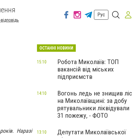
шення
Рус
-відповідь
ОСТАННІ НОВИНИ
Робота Миколаїв: ТОП
15:10
вакансій від міських
підприємств
Вогонь ледь не знищив ліс
14:10
на Миколаївщині: за добу
рятувальники ліквідували
31 пожежу, - ФОТО
років. Наразі
Депутати Миколаївської
13:10