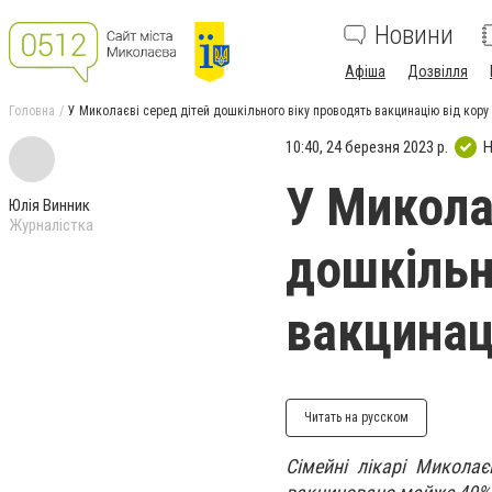
Новини
Афіша
Дозвілля
Головна
У Миколаєві серед дітей дошкільного віку проводять вакцинацію від кору
10:40, 24 березня 2023 р.
Н
У Микола
Юлія Винник
Журналістка
дошкільн
вакцинац
Читать на русском
Сімейні лікарі Микола