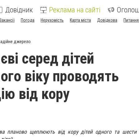
Довідник
Реклама на сайті
Оголо
Вакансії
Погода
Нерухомість
Карта міста
Довідкова
Питання
адійне джерело
єві серед дітей
ого віку проводять
ію від кору
єва планово щеплюють від кору дітей одного та шести 