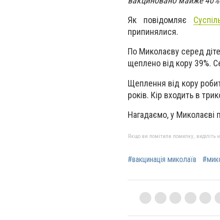
вакциновано майже 40% 
Як повідомляє
Суспі
припинялися.
По Миколаєву серед дітей
щеплено від кору 39%. Се
Щеплення від кору робит
років. Кір входить в три
Нагадаємо, у
Миколаєві 
Якщо ви помітили помилку, виділіть нео
#вакцинація миколаїв
#мико