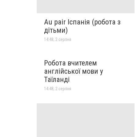
Au pair Іспанія (робота з
дітьми)
14:48, 2 серпня
Робота вчителем
англійської мови у
Таїланді
14:48, 2 серпня