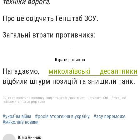
техніки ворога.
Про це свідчить Генштаб ЗСУ.
Загальні втрати противника:
Втрати рашистів
Нагадаємо,
миколаївські десантники
відбили штурм позицій та знищили танк.
Якщо ви помітили помилку, виділіть необхідний текст і натисніть Ctrl + Enter, щоб
повідомити про це редакцію
#україна війна
#росія вторгення в україну
#зсу переможе
#миколаїв новини
Юлія Винник