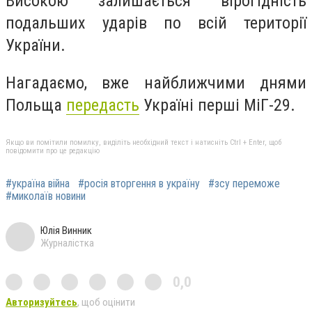
Високою залишається вірогідність
подальших ударів по всій території
України.
Нагадаємо, вже найближчими днями
Польща
передасть
Україні перші МіГ-29.
Якщо ви помітили помилку, виділіть необхідний текст і натисніть Ctrl + Enter, щоб
повідомити про це редакцію
#україна війна
#росія вторгення в україну
#зсу переможе
#миколаїв новини
Юлія Винник
Журналістка
0,0
Авторизуйтесь
, щоб оцінити