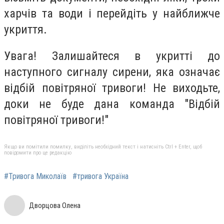
харчів та води і перейдіть у найближче
укриття.
Увага! Залишайтеся в укритті до
наступного сигналу сирени, яка означає
відбій повітряної тривоги! Не виходьте,
доки не буде дана команда "Відбій
повітряної тривоги!"
Якщо ви помітили помилку, виділіть необхідний текст і натисніть Ctrl + Enter, щоб
повідомити про це редакцію
#Тривога Миколаїв
#тривога Україна
Дворцова Олена