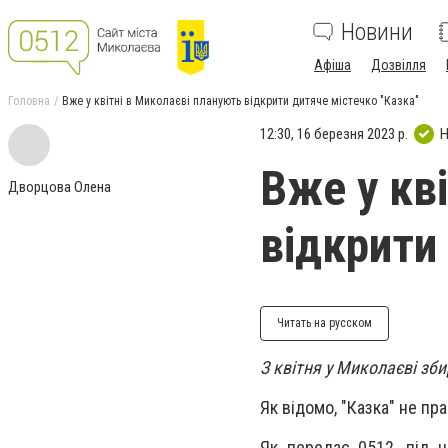
Новини
Афіша
Дозвілля
Головна
Вже у квітні в Миколаєві планують відкрити дитяче містечко "Казка"
12:30, 16 березня 2023 р.
Н
Вже у кв
Дворцова Олена
відкрити
Читать на русском
З квітня у Миколаєві зб
Як відомо, "Казка" не пр
Як передає 0512, під 