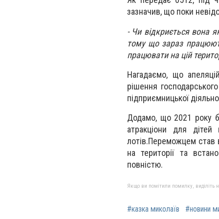
зазначив, що поки невід
- Чи відкриється вона я
тому що зараз працюют
працювати на цій територі
Нагадаємо, що апеляці
рішення господарськог
підприємницької діяльнос
Додамо, що 2021 року б
атракціони для дітей 
лотів.
Переможцем став в
на території та встан
повністю.
Якщо ви помітили помилку, виділіть нео
#казка миколаїв
#новини м