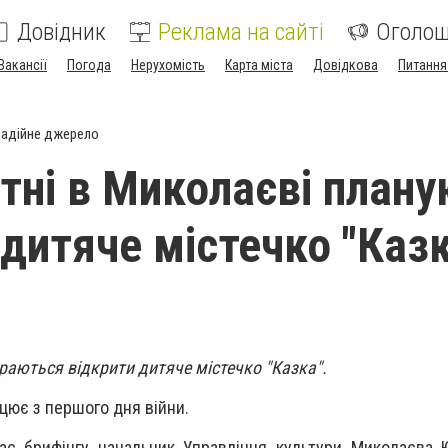
Довідник
Реклама на сайті
Оголо
Вакансії
Погода
Нерухомість
Карта міста
Довідкова
Питання
адійне джерело
ітні в Миколаєві план
 дитяче містечко "Каз
ираються відкрити дитяче містечко "Казка".
ацює з першого дня війни.
час брифінгу начальник Управління культури Миколаєва