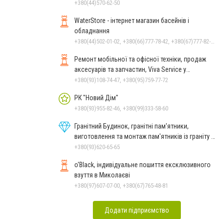
+380(44)570-62-50
WaterStore - інтернет магазин басейнів і
обладнання
+380(44)502-01-02, +380(66)777-78-42, +380(67)777-82-19, +380(67)890-80-80, +380(73)890-80-80, +380(44)502-01-03
Ремонт мобільної та офісної техніки, продаж
аксесуарів та запчастин, Viva Service у
Миколаєві
+380(93)108-74-47, +380(95)759-77-72
РК "Новий Дім"
+380(93)955-82-46, +380(99)333-58-60
Гранітний Будинок, гранітні пам'ятники,
виготовлення та монтаж пам'ятників із граніту в
Миколаєві
+380(93)620-65-65
o'Black, індивідуальне пошиття ексклюзивного
взуття в Миколаєві
+380(97)607-07-00, +380(67)765-48-81
Додати підприємство