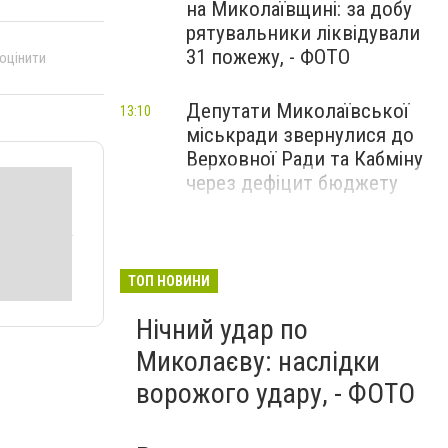
на Миколаївщині: за добу
рятувальники ліквідували
31 пожежу, - ФОТО
 оцінити
Депутати Миколаївської
13:10
міськради звернулися до
Верховної Ради та Кабміну
через дефіцит бюджету
ТОП НОВИНИ
Нічний удар по
Миколаєву: наслідки
ворожого удару, - ФОТО