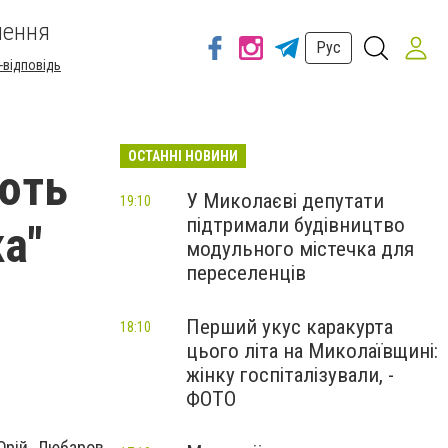
шення
Рус
-відповідь
ОСТАННІ НОВИНИ
ують
У Миколаєві депутати
19:10
підтримали будівництво
ка"
модульного містечка для
переселенців
Перший укус каракурта
18:10
цього літа на Миколаївщині:
жінку госпіталізували, -
ФОТО
 Юрій Любаров