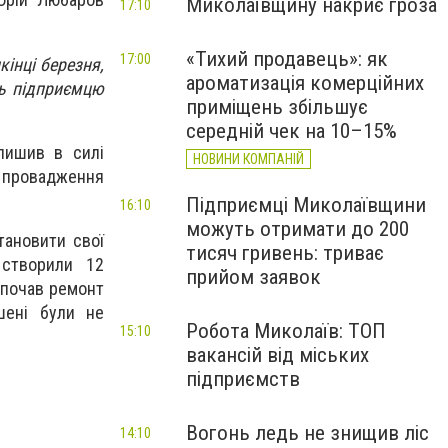
Миколаївщину накриє гроза
17:10
«Тихий продавець»: як
17:00
інці березня,
ароматизація комерційних
ь підприємцю
приміщень збільшує
середній чек на 10–15%
лишив в силі
НОВИНИ КОМПАНІЙ
 провадження
Підприємці Миколаївщини
16:10
можуть отримати до 200
тановити свої
тисяч гривень: триває
 створили 12
прийом заявок
 почав ремонт
ршені були не
Робота Миколаїв: ТОП
15:10
вакансій від міських
підприємств
Вогонь ледь не знищив ліс
14:10