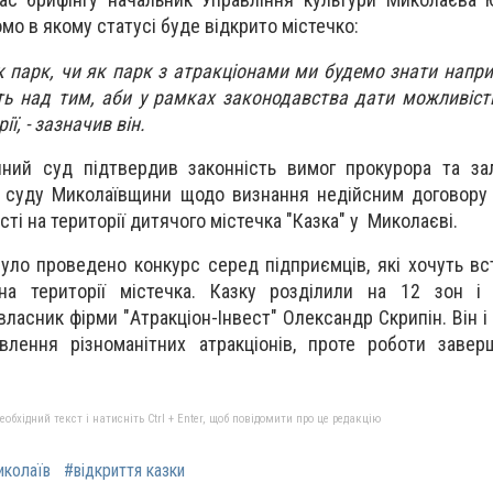
омо в якому статусі буде відкрито містечко:
к парк, чи як парк з атракціонами ми будемо знати наприк
ь над тим, аби у рамках законодавства дати можливіст
ї, - зазначив він.
йний суд підтвердив законність вимог прокурора та за
о суду Миколаївщини щодо визнання недійсним договору
ті на території дитячого містечка "Казка" у Миколаєві.
уло проведено конкурс серед підприємців, які хочуть вс
на території містечка. Казку розділили на 12 зон і
ласник фірми "Атракціон-Інвест" Олександр Скрипін. Він і
овлення різноманітних атракціонів, проте роботи заве
бхідний текст і натисніть Ctrl + Enter, щоб повідомити про це редакцію
иколаїв
#відкриття казки