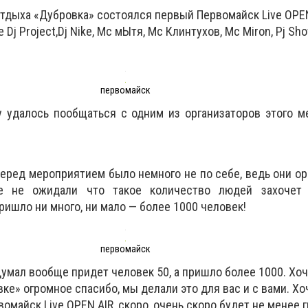
 отдыха «Дубровка» состоялся первый Первомайск Live OPEN
Dj Project,Dj Nike, Mc мЫтя, Мс Клинтухов, Мс Miron, Pj Sh
первомайск
 удалось пообщаться с одним из организаторов этого м
еред мероприятием было немного не по себе, ведь они о
е не ожидали что такое количество людей захочет 
пришло ни много, ни мало — более 1000 человек!
первомайск
умал вообще придет человек 50, а пришло более 1000. Хоч
вке» огромное спасибо, мы делали это для вас и с вами. Хо
вомайск Live OPEN AIR, скоро, очень скоро будет не менее 