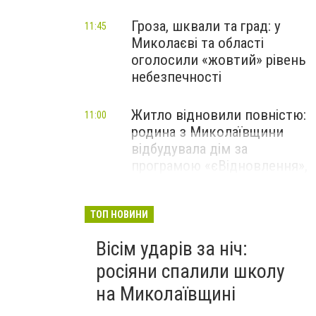
Гроза, шквали та град: у
11:45
Миколаєві та області
оголосили «жовтий» рівень
небезпечності
Житло відновили повністю:
11:00
родина з Миколаївщини
відбудувала дім за
програмою «єВідновлення»,
- ФОТО
ТОП НОВИНИ
Вісім ударів за ніч:
росіяни спалили школу
на Миколаївщині