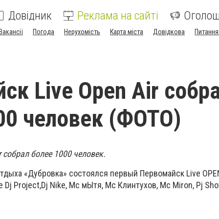
Довідник
Реклама на сайті
Оголо
Вакансії
Погода
Нерухомість
Карта міста
Довідкова
Питання
ск Live Open Air собр
00 человек (ФОТО)
r собрал более 1000 человек.
 отдыха «Дубровка» состоялся первый Первомайск Live OPEN
Dj Project,Dj Nike, Mc мЫтя, Мс Клинтухов, Мс Miron, Pj Sh