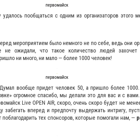
первомайск
 удалось пообщаться с одним из организаторов этого м
еред мероприятием было немного не по себе, ведь они о
 не ожидали, что такое количество людей захочет
пришло ни много, ни мало — более 1000 человек!
первомайск
Думал вообще придет человек 50, а пришло более 1000.
овке» огромное спасибо, мы делали это для вас и с вами.
вомайск Live OPEN AIR, скоро, очень скоро будет не мене
ду забегать вперед и предпочту выдержать интригу, пуст
т поблагодарить тех спонсоров, которые помогали нам, —
р