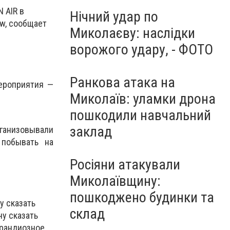
 AIR в
Нічний удар по
ow, сообщает
Миколаєву: наслідки
ворожого удару, - ФОТО
Ранкова атака на
ероприятия —
Миколаїв: уламки дрона
пошкодили навчальний
заклад
рганизовывали
побывать на
Росіяни атакували
Миколаївщину:
пошкоджено будинки та
у сказать
склад
чу сказать
грандиозное