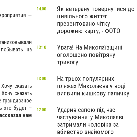
Як ветерану повернутися до
14:00
ероприятия —
цивільного життя:
презентовано чітку
дорожню карту, - ФОТО
рганизовывали
Увага! На Миколаївщині
13:10
 побывать на
оголошено повітряну
тривогу
На трьох популярних
13:00
пляжах Миколаєва у воді
 Хочу сказать
виявили кишкову паличку
 Хочу сказать
е грандиозное
ь это будет –
Ударив сапою під час
12:00
ассказал нам
частування: у Миколаєві
затримали чоловіка за
вбивство знайомого