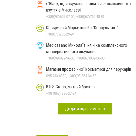
o'Black, індивідуальне пошиття ексклюзивного
взуття в Миколаєві
+380(97)607-07-00, +380(67)765-48-81
Юридичний Маркетплейс "Консультант"
+380(73)260-29-94
Medicasano Миколаїв, клініка комплексного
консервативного лікування
+380(99)029-96-00, +380(67)009-06-00
Магазин професійної косметики для перукарів
095 733 6380, +380(93)864-34-58
BTLS Group, митний брокер
+38 (067) 286-27-84
Додати підприємство