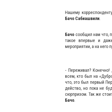
Нашему корреспонденту
Бачо Сабиашвили
.
Бачо
сообщил нам что, п
такое впервые и даже
мероприятии, а на него 
- Переживал? Конечно! 
всем, кто был на «Дубр
что, это был первый Пер
действо, но пока не бу
сюрпризом. Так же стои
Бачо
.