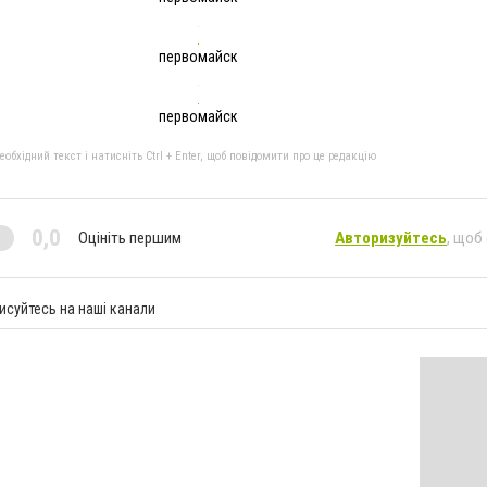
первомайск
первомайск
бхідний текст і натисніть Ctrl + Enter, щоб повідомити про це редакцію
0,0
Оцініть першим
Авторизуйтесь
, щоб
исуйтесь на наші канали