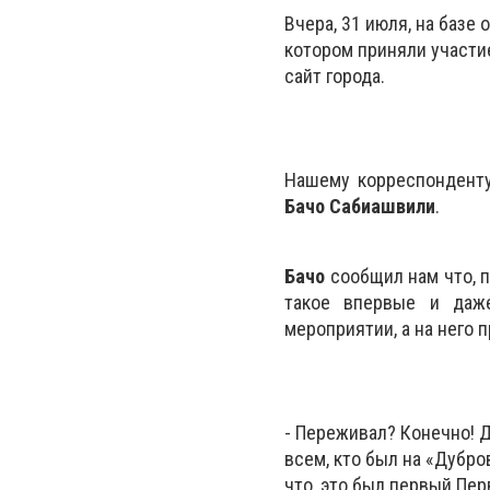
Вчера, 31 июля, на базе
котором приняли участие 
сайт города.
Нашему корреспонденту
Бачо Сабиашвили
.
Бачо
сообщил нам что, п
такое впервые и даж
мероприятии, а на него 
- Переживал? Конечно! Д
всем, кто был на «Дубро
что, это был первый Пер