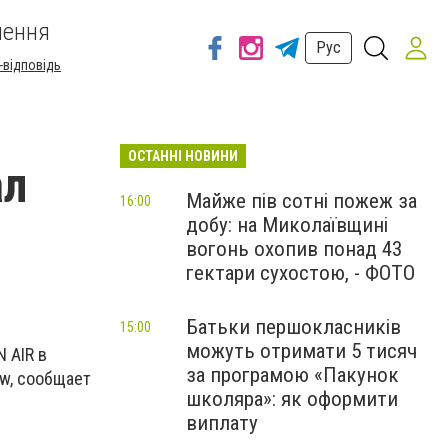
шення
Рус
-відповідь
ОСТАННІ НОВИНИ
ал
Майже пів сотні пожеж за
16:00
добу: на Миколаївщині
вогонь охопив понад 43
гектари сухостою, - ФОТО
Батьки першокласників
15:00
можуть отримати 5 тисяч
 AIR в
за програмою «Пакунок
ow, сообщает
школяра»: як оформити
виплату