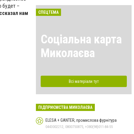
о будет –
ссказал нам
СПЕЦТЕМА
Соціальна карта
Миколаєва
Всі матеріали тут
ПІДПРИЄМСТВА МИКОЛАЄВА
ELESA + GANTER, промислова фурнітура
0443002212, 0800750875, +380(98)011-84-55