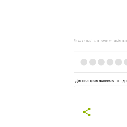
Якщо ви помітили помилку, виділіть нео
Діліться цією новиною та підп