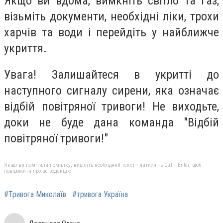
Якщо ви вдома, вимкніть світло та газ,
візьміть документи, необхідні ліки, трохи
харчів та води і перейдіть у найближче
укриття.
Увага! Залишайтеся в укритті до
наступного сигналу сирени, яка означає
відбій повітряної тривоги! Не виходьте,
доки не буде дана команда "Відбій
повітряної тривоги!"
Якщо ви помітили помилку, виділіть необхідний текст і натисніть Ctrl + Enter, щоб
повідомити про це редакцію
#Тривога Миколаїв
#тривога Україна