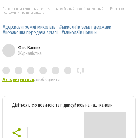
Якщо ви помітили помилку, виділіть необхідний текст і натисніть Ctrl + Enter, щоб
повідомити про це редакцію
#державні землі миколаїв
#миколаїв землі держави
#незаконна передача землі
#миколаїв новини
Юлія Винник
Журналістка
0,0
Авторизуйтесь
, щоб оцінити
Діліться цією новиною та підписуйтесь на наші канали