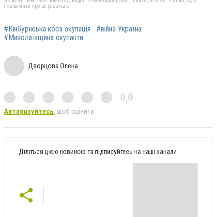
Якщо ви помітили помилку, виділіть необхідний текст і натисніть Ctrl + Enter, щоб
повідомити про це редакцію
#Кінбурнська коса окупація
#війна Україна
#Миколаївщина окупанти
Дворцова Олена
0,0
Авторизуйтесь
, щоб оцінити
Діліться цією новиною та підписуйтесь на наші канали