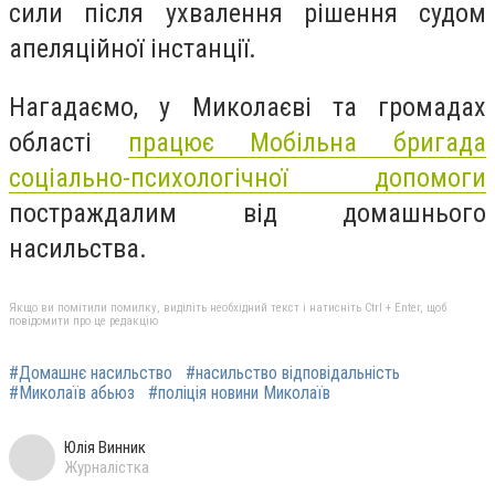
сили після ухвалення рішення судом
апеляційної інстанції.
Нагадаємо, у Миколаєві та громадах
області
працює Мобільна бригада
соціально-психологічної допомоги
постраждалим від домашнього
насильства.
Якщо ви помітили помилку, виділіть необхідний текст і натисніть Ctrl + Enter, щоб
повідомити про це редакцію
#Домашнє насильство
#насильство відповідальність
#Миколаїв абьюз
#поліція новини Миколаїв
Юлія Винник
Журналістка