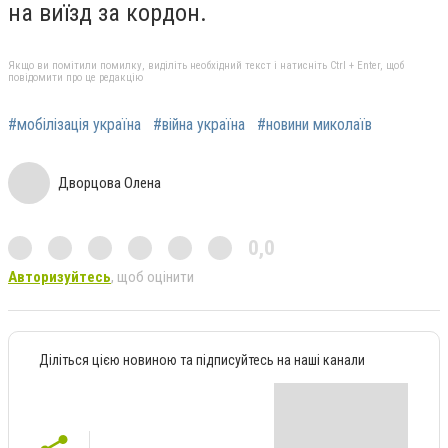
на виїзд за кордон.
Якщо ви помітили помилку, виділіть необхідний текст і натисніть Ctrl + Enter, щоб
повідомити про це редакцію
#мобілізація україна
#війна україна
#новини миколаїв
Дворцова Олена
0,0
Авторизуйтесь
, щоб оцінити
Діліться цією новиною та підписуйтесь на наші канали