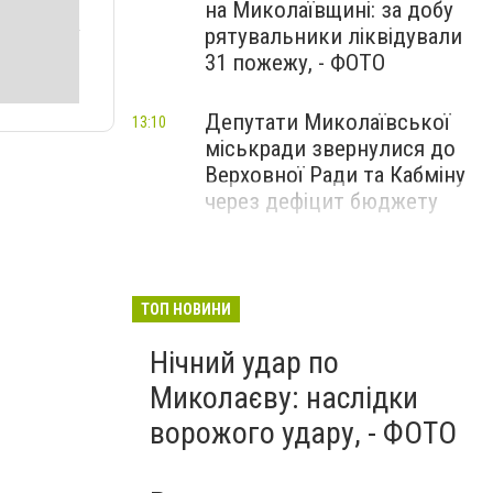
на Миколаївщині: за добу
рятувальники ліквідували
31 пожежу, - ФОТО
Депутати Миколаївської
13:10
міськради звернулися до
Верховної Ради та Кабміну
через дефіцит бюджету
ТОП НОВИНИ
Нічний удар по
Миколаєву: наслідки
ворожого удару, - ФОТО