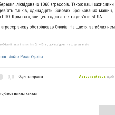
березня, ліквідовано 1060 агресорів. Також наші захисник
дев'ять танків, одинадцять бойових броньованих машин,
 ППО. Крім того, знищено один літак та дев'ять БПЛА.
 агресор знову обстрілював Очаків. На щастя, загиблих нем
бхідний текст і натисніть Ctrl + Enter, щоб повідомити про це редакцію
нтів
#війна Росія Україна
0,0
Оцініть першим
Авторизуйтесь
, щоб
исуйтесь на наші канали