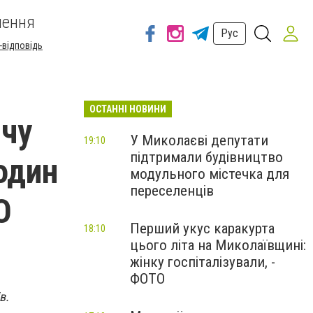
шення
Рус
-відповідь
ОСТАННІ НОВИНИ
ячу
У Миколаєві депутати
19:10
підтримали будівництво
один
модульного містечка для
переселенців
О
Перший укус каракурта
18:10
цього літа на Миколаївщині:
жінку госпіталізували, -
ФОТО
в.