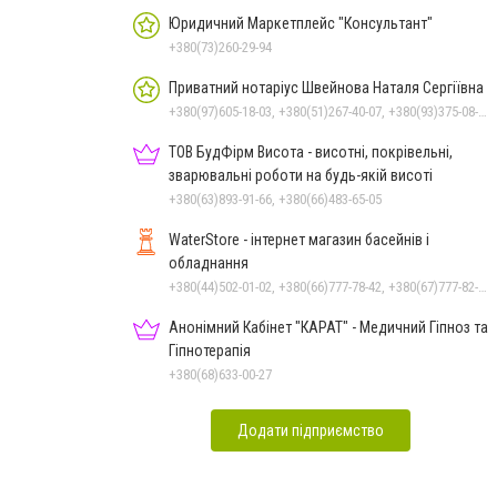
Юридичний Маркетплейс "Консультант"
+380(73)260-29-94
Приватний нотаріус Швейнова Наталя Сергіївна
+380(97)605-18-03, +380(51)267-40-07, +380(93)375-08-48
ТОВ БудФірм Висота - висотні, покрівельні,
зварювальні роботи на будь-якій висоті
+380(63)893-91-66, +380(66)483-65-05
WaterStore - інтернет магазин басейнів і
обладнання
+380(44)502-01-02, +380(66)777-78-42, +380(67)777-82-19, +380(67)890-80-80, +380(73)890-80-80, +380(44)502-01-03
Анонімний Кабінет "КАРАТ" - Медичний Гіпноз та
Гіпнотерапія
+380(68)633-00-27
Додати підприємство