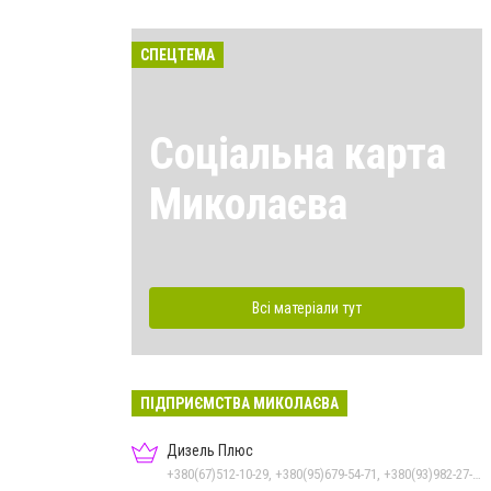
СПЕЦТЕМА
Соціальна карта
Миколаєва
Всі матеріали тут
ПІДПРИЄМСТВА МИКОЛАЄВА
Дизель Плюс
+380(67)512-10-29, +380(95)679-54-71, +380(93)982-27-24, +380(67)785-45-70, +380(51)248-33-48