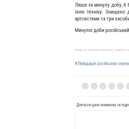
Лише за минулу добу, 6 
їхню техніку. Знищено 
артсистеми та три засоби
Минулої доби російський
Якщо ви помітили помилку, виділіть нео
#Ліквідація російських окупа
Діліться цією новиною та підп