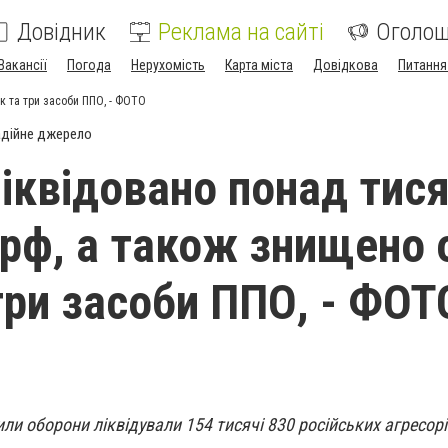
Довідник
Реклама на сайті
Оголо
Вакансії
Погода
Нерухомість
Карта міста
Довідкова
Питання
к та три засоби ППО, - ФОТО
дійне джерело
ліквідовано понад тис
 рф, а також знищено 
 три засоби ППО, - ФОТ
или оборони ліквідували 154 тисячі 830 російських агресорі