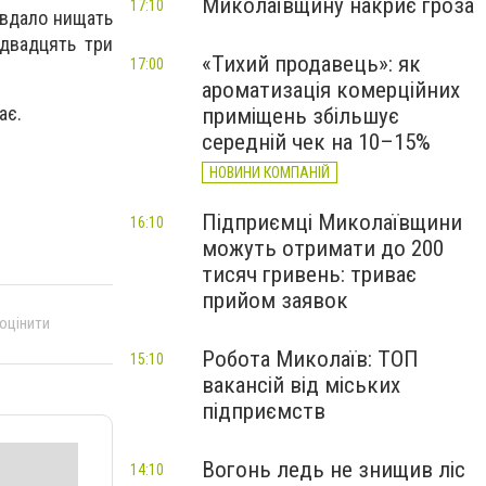
Миколаївщину накриє гроза
17:10
и вдало нищать
 двадцять три
«Тихий продавець»: як
17:00
ароматизація комерційних
ає.
приміщень збільшує
середній чек на 10–15%
НОВИНИ КОМПАНІЙ
Підприємці Миколаївщини
16:10
можуть отримати до 200
тисяч гривень: триває
прийом заявок
 оцінити
Робота Миколаїв: ТОП
15:10
вакансій від міських
підприємств
Вогонь ледь не знищив ліс
14:10