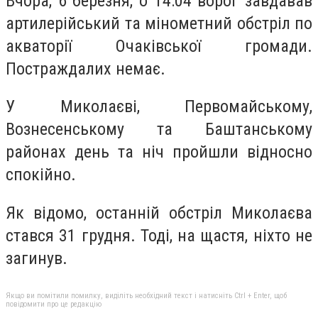
Вчора, 6 березня, о 14:04 ворог завдавав
артилерійський та мінометний обстріл по
акваторії Очаківської громади.
Постраждалих немає.
У Миколаєві, Первомайському,
Вознесенському та Баштанському
районах день та ніч пройшли відносно
спокійно.
Як відомо, останній обстріл Миколаєва
стався 31 грудня. Тоді, на щастя, ніхто не
загинув.
Якщо ви помітили помилку, виділіть необхідний текст і натисніть Ctrl + Enter, щоб
повідомити про це редакцію