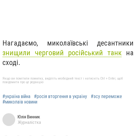
Нагадаємо, миколаївські десантники
знищили черговий російський танк
на
сході.
Якщо ви помітили помилку, виділіть необхідний текст і натисніть Ctrl + Enter, щоб
повідомити про це редакцію
#україна війна
#росія вторгення в україну
#зсу переможе
#миколаїв новини
Юлія Винник
Журналістка