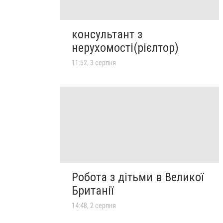
консультант з
нерухомості(рієлтор)
11:52, 3 серпня
Робота з дітьми в Великої
Британії
14:48, 2 серпня