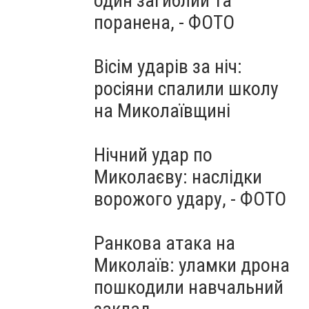
один загиблий та
поранена, - ФОТО
Вісім ударів за ніч:
росіяни спалили школу
на Миколаївщині
Нічний удар по
Миколаєву: наслідки
ворожого удару, - ФОТО
Ранкова атака на
Миколаїв: уламки дрона
пошкодили навчальний