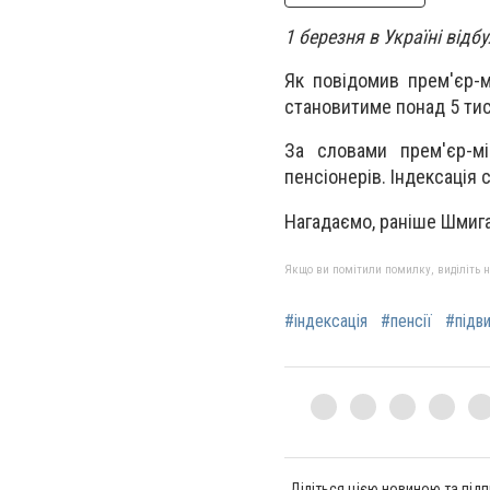
1 березня в Україні відбу
Як повідомив
прем'єр-
становитиме понад 5 ти
За словами
прем'єр-мі
пенсіонерів.
Індексація 
Нагадаємо, раніше Шмига
Якщо ви помітили помилку, виділіть нео
#індексація
#пенсії
#підви
Діліться цією новиною та підп