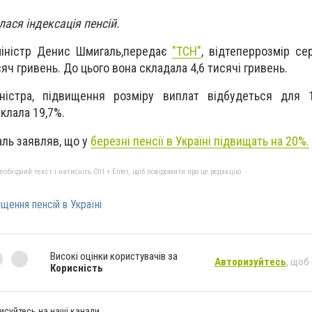
лася індексація пенсій.
міністр Денис Шмигаль,передає
"ТСН"
, в
ідтепер
розмір сер
сяч гривень
. До цього вона складала 4,6 тисячі гривень.
ністра, п
ідвищення розміру виплат відбудеться для 1
склала 19,7%.
ль заявляв, що у
березні пенсії в Україні підвищать на 20%.
бхідний текст і натисніть Ctrl + Enter, щоб повідомити про це редакцію
щення пенсій в Україні
Високі оцінки користувачів за
Авторизуйтесь
, щоб
Корисність
исуйтесь на наші канали