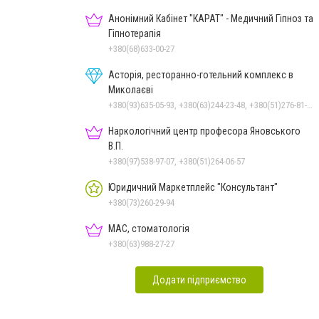
Анонімний Кабінет "КАРАТ" - Медичний Гіпноз та
Гіпнотерапія
+380(68)633-00-27
Асторія, ресторанно-готельний комплекс в
Миколаєві
+380(93)635-05-93, +380(63)244-23-48, +380(51)276-81-65, +380(93)361-03-37, +380(95)172-60-42, +380(51)277-66-77, +380(68)916-39-76
Наркологічний центр професора Яновського
В.П.
+380(97)538-97-07, +380(51)264-06-57
Юридичний Маркетплейс "Консультант"
+380(73)260-29-94
МАС, стоматологія
+380(63)988-27-27
Додати підприємство