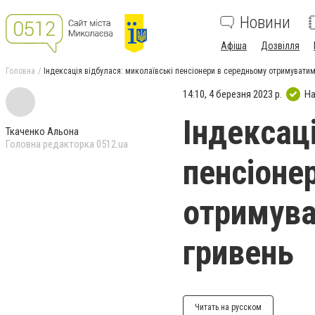
Новини
Афіша
Дозвілля
Головна
Індексація відбулася: миколаївські пенсіонери в середньому отримуватим
14:10, 4 березня 2023 р.
На
Індексац
Ткаченко Альона
Головна редакторка 0512.ua
пенсіоне
отримува
гривень
Читать на русском