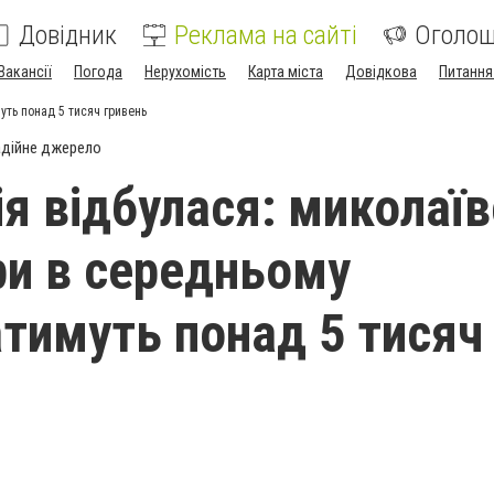
Довідник
Реклама на сайті
Оголо
Вакансії
Погода
Нерухомість
Карта міста
Довідкова
Питання
уть понад 5 тисяч гривень
дійне джерело
ія відбулася: миколаїв
ри в середньому
тимуть понад 5 тисяч