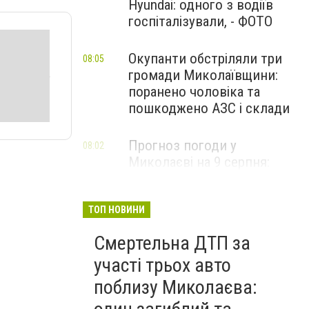
Hyundai: одного з водіїв
госпіталізували, - ФОТО
Окупанти обстріляли три
08:05
громади Миколаївщини:
поранено чоловіка та
пошкоджено АЗС і склади
Прогноз погоди у
08:02
Миколаєві на 9 серпня:
спекотний день з
невеликою хмарністю
ТОП НОВИНИ
Смертельна ДТП за
участі трьох авто
поблизу Миколаєва: