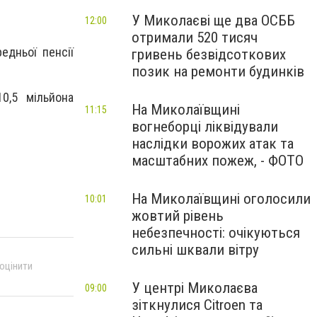
У Миколаєві ще два ОСББ
12:00
отримали 520 тисяч
едньої пенсії
гривень безвідсоткових
позик на ремонти будинків
0,5 мільйона
На Миколаївщині
11:15
вогнеборці ліквідували
наслідки ворожих атак та
масштабних пожеж, - ФОТО
На Миколаївщині оголосили
10:01
жовтий рівень
небезпечності: очікуються
сильні шквали вітру
 оцінити
У центрі Миколаєва
09:00
зіткнулися Citroen та