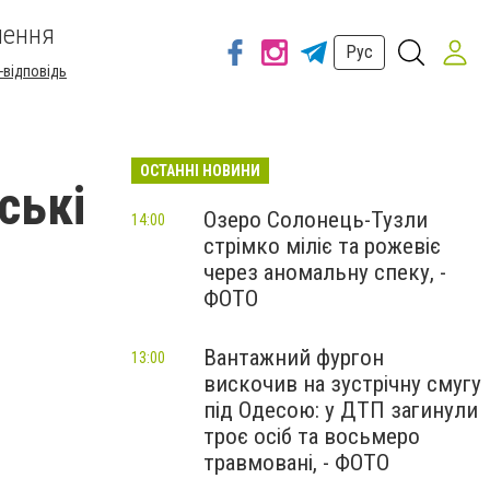
шення
Рус
-відповідь
ОСТАННІ НОВИНИ
ські
Озеро Солонець-Тузли
14:00
стрімко міліє та рожевіє
через аномальну спеку, -
ФОТО
Вантажний фургон
13:00
вискочив на зустрічну смугу
під Одесою: у ДТП загинули
троє осіб та восьмеро
травмовані, - ФОТО