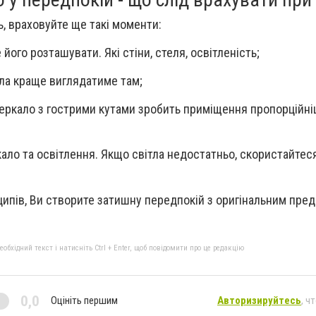
, враховуйте ще такі моменти:
 його розташувати. Які стіни, стеля, освітленість;
ла краще виглядатиме там;
еркало з гострими кутами зробить приміщення пропорційніш
кало та освітлення. Якщо світла недостатньо, скористайтес
ипів, Ви створите затишну передпокій з оригінальним пре
бхідний текст і натисніть Ctrl + Enter, щоб повідомити про це редакцію
0,0
Оцініть першим
Авторизируйтесь
, ч