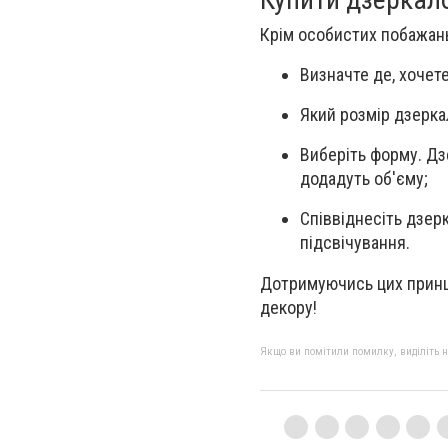
Крім особистих побажань
Визначте де, хочете
Який розмір дзерка
Виберіть форму. Дз
додадуть об'єму;
Співвіднесіть дзер
підсвічування.
Дотримуючись цих принц
декору!
Якщо ви помітили помилку, виділіть нео