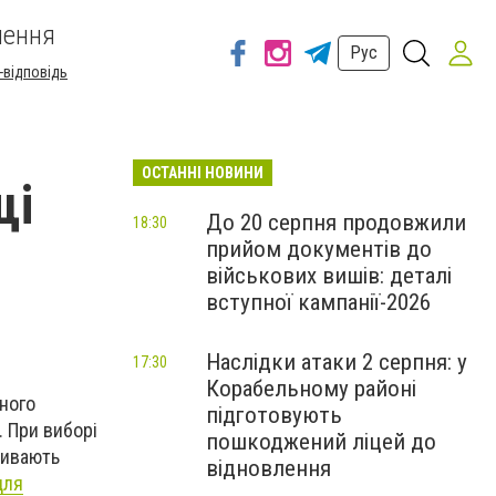
шення
Рус
-відповідь
ОСТАННІ НОВИНИ
щі
До 20 серпня продовжили
18:30
прийом документів до
військових вишів: деталі
вступної кампанії-2026
Наслідки атаки 2 серпня: у
17:30
Корабельному районі
ьного
підготовують
. При виборі
пошкоджений ліцей до
ливають
відновлення
для