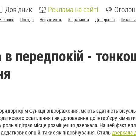
Довідник
Реклама на сайті
Оголо
Вакансії
Погода
Нерухомість
Карта міста
Довідкова
Питання
 в передпокій - тонко
ня
оридорі крім функції відображення, мають здатність візуал
даткового освітлення і як доповнення до інтер'єру кімнати
у роль відіграє місце розміщення дзеркала. На цей факт вп
 додаткових опцій, таких як підсвічування. Стиль
дзеркала 