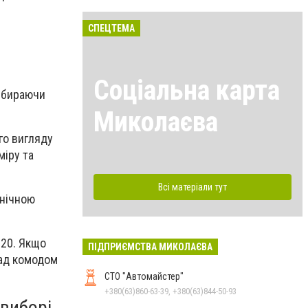
СПЕЦТЕМА
Соціальна карта
Вибираючи
Миколаєва
го вигляду
міру та
Всі матеріали тут
онічною
120. Якщо
ПІДПРИЄМСТВА МИКОЛАЄВА
над комодом
СТО "Автомайстер"
+380(63)860-63-39, +380(63)844-50-93
 виборі