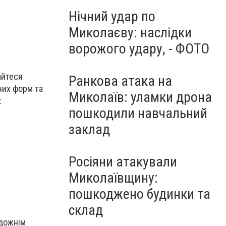
Нічний удар по
Миколаєву: наслідки
ворожого удару, - ФОТО
айтеся
Ранкова атака на
них форм та
Миколаїв: уламки дрона
:
пошкодили навчальний
заклад
Росіяни атакували
Миколаївщину:
пошкоджено будинки та
склад
удожнім