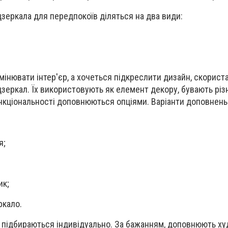
дзеркала для передпокоїв діляться на два види:
мінювати інтер'єр, а хочеться підкреслити дизайн, скорист
еркал. Їх використовують як елемент декору, бувають різ
ункціональності доповнюються опціями. Варіанти доповнень
я;
ик;
ркало.
о підбираються індивідуально. За бажанням, доповнюють х