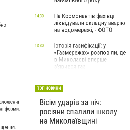
навчального року
На Космонавтів фахівці
14:30
ліквідували складну аварію
бно
на водомережі, - ФОТО
Історія газифікації: у
13:30
«Газмережах» розповіли, де
в Миколаєві вперше
з'явився газ
Літній відпочинок у
13:00
Миколаєві 2026: шукаємо
ТОП НОВИНИ
нові враження та
Вісім ударів за ніч:
оложенні
перезавантаження
ні форми.
росіяни спалили школу
ПАРТНЕРСЬКИЙ СПЕЦПРОЄКТ
на Миколаївщині
іщення.