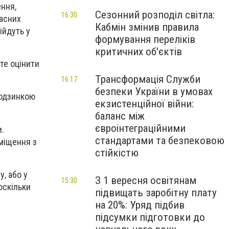
ення,
Сезонний розподіл світла:
16:30
асних
Кабмін змінив правила
ійдуть у
формування переліків
критичних об'єктів
те оцінити
Трансформація Служби
16:17
безпеки України в умовах
родзинкою
екзистенційної війни:
баланс між
євроінтеграційними
.
стандартами та безпековою
иміщення з
стійкістю
, або у
З 1 вересня освітянам
15:30
оскільки
підвищать заробітну плату
на 20%: Уряд підбив
підсумки підготовки до