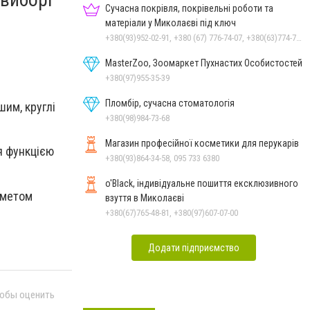
Сучасна покрівля, покрівельні роботи та
матеріали у Миколаєві під ключ
+380(93)952-02-91, +380 (67) 776-74-07, +380(63)774-77-47
MasterZoo, Зоомаркет Пухнастих Особистостей
+380(97)955-35-39
Пломбір, сучасна стоматологія
им, круглі
+380(98)984-73-68
Магазин професійної косметики для перукарів
я функцією
+380(93)864-34-58, 095 733 6380
o'Black, індивідуальне пошиття ексклюзивного
дметом
взуття в Миколаєві
+380(67)765-48-81, +380(97)607-07-00
Додати підприємство
тобы оценить