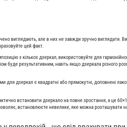
чено виглядають, але в них не завжди зручно виглядати. 
враховуйте цей факт.
позицію з кількох дзеркал, використовуйте для гармонійно
йом буде результативним, навіть якщо дзеркала різного роз
ми для дзеркал є квадратні або прямокутні, доповнені лак
актично встановити дзеркало на повне зростання, а це 60×
озволяє, встановлюєте невелике, яке можна розташувати 
 у передпокій - що слід врахувати при