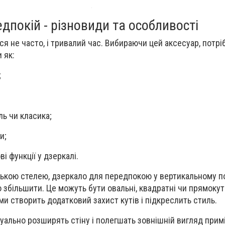
дпокій - різновиди та особливості
я не часто, і тривалий час. Вибираючи цей аксесуар, потрі
 як:
;
ль чи класика;
и;
ві функції у дзеркалі.
ькою стелею, дзеркало для передпокою у вертикальному п
 збільшити. Це можуть бути овальні, квадратні чи прямокут
ми створить додатковий захист кутів і підкреслить стиль.
зуально розширять стіну і полегшать зовнішній вигляд прим