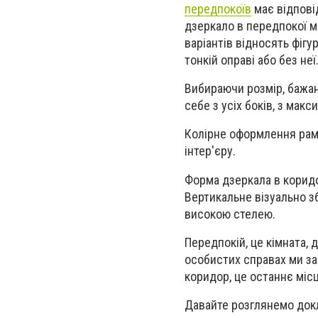
передпокоїв
має відпові
дзеркало в передпокої 
варіантів відносять фігур
тонкій оправі або без неї
Вибираючи розмір, бажан
себе з усіх боків, з мак
Колірне оформлення рами
інтер'єру.
Форма дзеркала в корид
Вертикальне візуально з
високою стелею.
Передпокій, це кімната, 
особистих справах ми за
коридор, це останнє міс
Давайте розглянемо докл