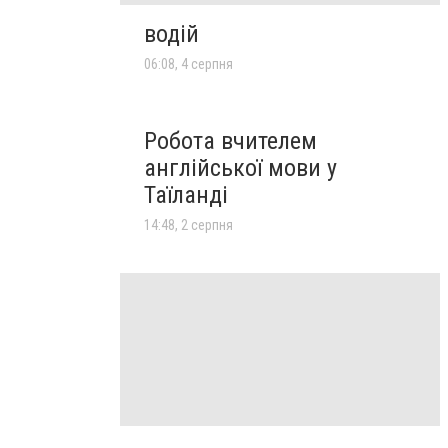
водій
06:08, 4 серпня
Робота вчителем
англійської мови у
Таїланді
14:48, 2 серпня