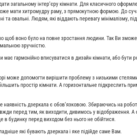
дати загальному інтер'єру кімнати. Для класичного оформл
може мати хитромудру раму, з прямокутною формою. До суч
ні та овальні. Людям, які віддають перевагу мінімалізму, під
.
о щоб воно було на повне зростання людини. Так Ви зможе
симальною зручністю.
 має гармонійно вписуватися в дизайн кімнати, або бути 
орі може допомогти вирішити проблему з низькими стелями
більшить простір кімнати. А горизонтальне підкреслить пр
де наявність дзеркала є обов'язковою. Збираючись на роботу
вжди перед тим, як виходити, дивимось у відображення. А 
це в будинку перед виходом без нього не обійтися.
адніше які бувають дзеркала і яке підійде саме Вам.