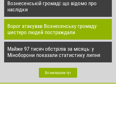
Вознесенській громаді: що відомо про
наслідки
Ворог атакував Вознесенську громаду:
шестеро людей постраждали
Майже 97 тисяч обстрілів за місяць: у
Міноборони показали статистику липня
Всі матеріали тут