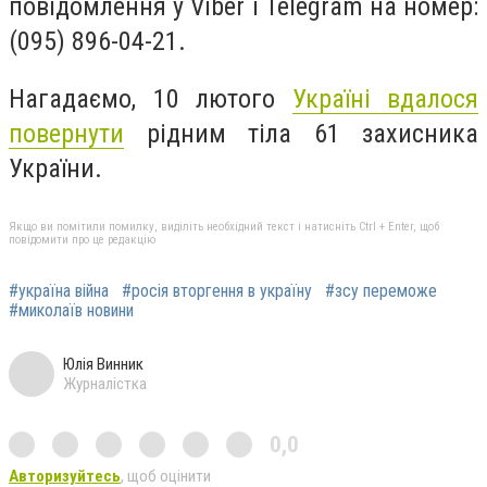
повідомлення у Viber і Telegram на номер:
(095) 896-04-21.
Нагадаємо, 10 лютого
Україні вдалося
повернути
рідним тіла 61 захисника
України.
Якщо ви помітили помилку, виділіть необхідний текст і натисніть Ctrl + Enter, щоб
повідомити про це редакцію
#україна війна
#росія вторгення в україну
#зсу переможе
#миколаїв новини
Юлія Винник
Журналістка
0,0
Авторизуйтесь
, щоб оцінити