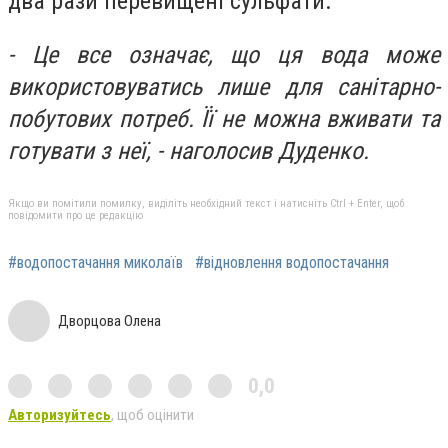
два рази перевищені сульфати.
- Це все означає, що ця вода може
використовуватись лише для санітарно-
побутових потреб. Її не можна вживати та
готувати з неї, - наголосив Дуденко.
Якщо ви помітили помилку, виділіть необхідний текст і натисніть Ctrl + Enter, щоб
повідомити про це редакцію
#водопостачання миколаїв
#відновлення водопостачання
Дворцова Олена
0,0
Авторизуйтесь
, щоб оцінити