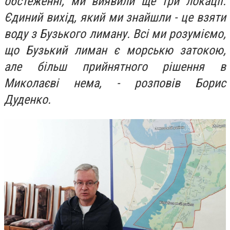
обстеженні, ми виявили ще три локації.
Єдиний вихід, який ми знайшли - це взяти
воду з Бузького лиману. Всі ми розуміємо,
що Бузький лиман є морськю затокою,
але більш прийнятного рішення в
Миколаєві нема, - розповів Борис
Дуденко.