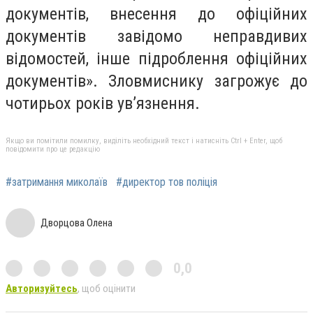
документів, внесення до офіційних
документів завідомо неправдивих
відомостей, інше підроблення офіційних
документів». Зловмиснику загрожує до
чотирьох років ув’язнення.
Якщо ви помітили помилку, виділіть необхідний текст і натисніть Ctrl + Enter, щоб
повідомити про це редакцію
#затримання миколаїв
#директор тов поліція
Дворцова Олена
0,0
Авторизуйтесь
, щоб оцінити