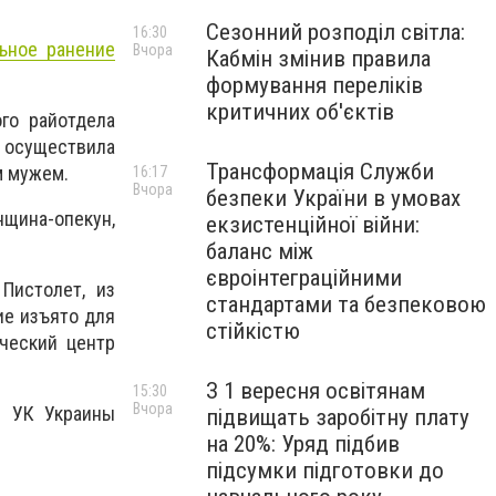
Сезонний розподіл світла:
16:30
ьное ранение
Вчора
Кабмін змінив правила
формування переліків
критичних об'єктів
го райотдела
 осуществила
Трансформація Служби
м мужем.
16:17
Вчора
безпеки України в умовах
нщина-опекун,
екзистенційної війни:
баланс між
євроінтеграційними
Пистолет, из
стандартами та безпековою
ие изъято для
стійкістю
ческий центр
З 1 вересня освітянам
15:30
Вчора
0 УК Украины
підвищать заробітну плату
на 20%: Уряд підбив
підсумки підготовки до