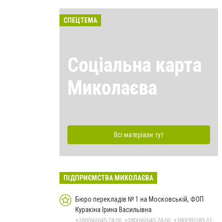
СПЕЦТЕМА
Соціальна карта
Миколаєва
Всі матеріали тут
ПІДПРИЄМСТВА МИКОЛАЄВА
Бюро перекладів № 1 на Московській, ФОП
Куракіна Ірина Васильівна
+380(66)645-74-00, +380(66)645-74-00, +380(93)383-31-61, +380(95)629-25-06, +380(67)512-47-06