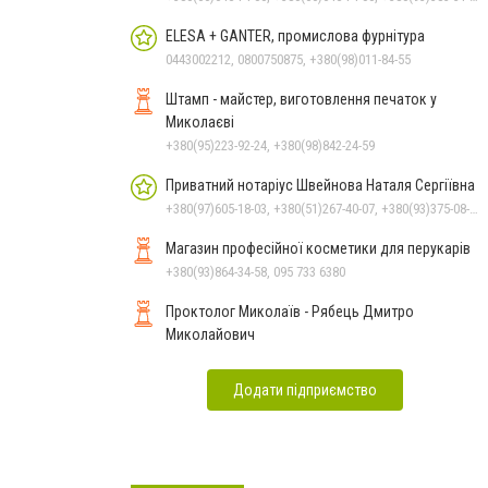
ELESA + GANTER, промислова фурнітура
0443002212, 0800750875, +380(98)011-84-55
Штамп - майстер, виготовлення печаток у
Миколаєві
+380(95)223-92-24, +380(98)842-24-59
Приватний нотаріус Швейнова Наталя Сергіївна
+380(97)605-18-03, +380(51)267-40-07, +380(93)375-08-48
Магазин професійної косметики для перукарів
+380(93)864-34-58, 095 733 6380
Проктолог Миколаїв - Рябець Дмитро
Миколайович
Додати підприємство