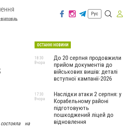
шення
Рус
-відповідь
ОСТАННІ НОВИНИ
До 20 серпня продовжили
18:30
Вчора
прийом документів до
з
військових вишів: деталі
вступної кампанії-2026
Наслідки атаки 2 серпня: у
17:30
Вчора
Корабельному районі
підготовують
пошкоджений ліцей до
відновлення
состояла на