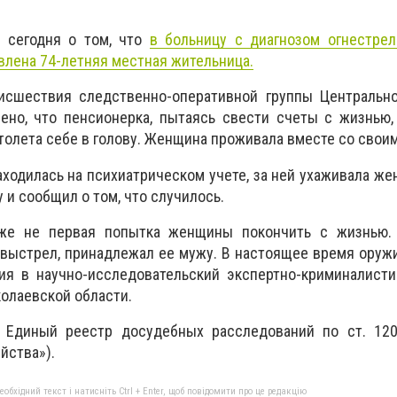
л сегодня о том, что
в больницу с диагнозом огнестрел
влена 74-летняя местная жительница.
сшествия следственно-оперативной группы Центрально
ено, что пенсионерка, пытаясь свести счеты с жизнью,
столета себе в голову. Женщина проживала вместе со свои
находилась на психиатрическом учете, за ней ухаживала же
 и сообщил о том, что случилось.
уже не первая попытка женщины покончить с жизнью. 
выстрел, принадлежал ее мужу. В настоящее время оруж
ия в научно-исследовательский экспертно-криминалисти
олаевской области.
 Единый реестр досудебных расследований по ст. 12
йства»).
бхідний текст і натисніть Ctrl + Enter, щоб повідомити про це редакцію