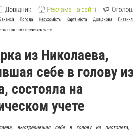
Довідник
Реклама на сайті
Оголо
Вакансії
Погода
Нерухомість
Карта міста
Довідкова
Питання
остояла на психиатрическом учете
рка из Николаева,
вшая себе в голову и
а, состояла на
ическом учете
лаева, выстрелившая себе в голову из пистолета, 