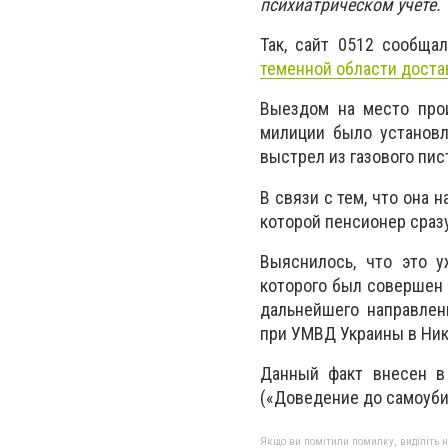
психиатрическом учете.
Так, сайт 0512 сообща
теменной области доста
Выездом на место прои
милиции было установл
выстрел из газового пи
В связи с тем, что она 
которой пенсионер сразу
Выяснилось, что это 
которого был совершен 
дальнейшего направлен
при УМВД Украины в Ник
Данный факт внесен в
(«Доведение до самоуби
Якщо ви помітили помилку, виділіть нео