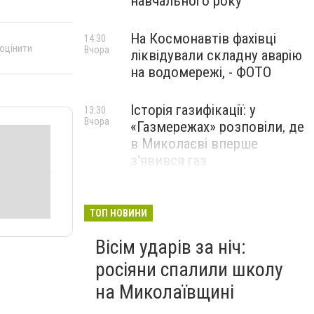
навчального року
На Космонавтів фахівці
14:30
 оцінити
Вчора
ліквідували складну аварію
на водомережі, - ФОТО
Історія газифікації: у
13:30
Вчора
«Газмережах» розповіли, де
в Миколаєві вперше
з'явився газ
Літній відпочинок у
13:00
Вчора
Миколаєві 2026: шукаємо
ТОП НОВИНИ
нові враження та
Вісім ударів за ніч:
перезавантаження
росіяни спалили школу
ПАРТНЕРСЬКИЙ СПЕЦПРОЄКТ
на Миколаївщині