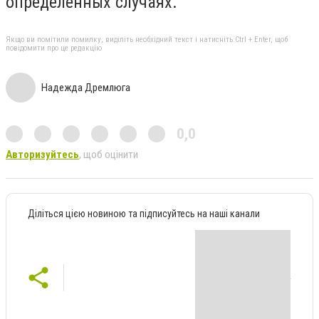
определенных случаях.
Якщо ви помітили помилку, виділіть необхідний текст і натисніть Ctrl + Enter, щоб
повідомити про це редакцію
Надежда Дремлюга
0,0
Авторизуйтесь
, щоб оцінити
Діліться цією новиною та підписуйтесь на наші канали