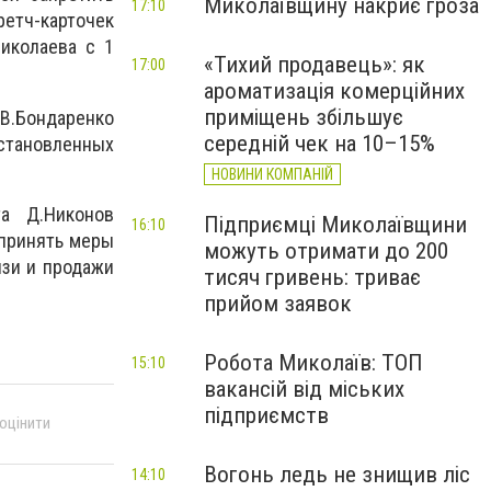
Миколаївщину накриє гроза
17:10
етч-карточек
иколаева с 1
«Тихий продавець»: як
17:00
ароматизація комерційних
приміщень збільшує
 В.Бондаренко
середній чек на 10–15%
становленных
НОВИНИ КОМПАНІЙ
та Д.Никонов
Підприємці Миколаївщини
16:10
 принять меры
можуть отримати до 200
язи и продажи
тисяч гривень: триває
прийом заявок
Робота Миколаїв: ТОП
15:10
вакансій від міських
підприємств
 оцінити
Вогонь ледь не знищив ліс
14:10