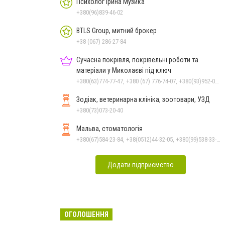
Психолог Ірина Музика
+380(96)839-46-02
BTLS Group, митний брокер
+38 (067) 286-27-84
Сучасна покрівля, покрівельні роботи та
матеріали у Миколаєві під ключ
+380(63)774-77-47, +380 (67) 776-74-07, +380(93)952-02-91
Зодіак, ветеринарна клініка, зоотовари, УЗД
+380(73)073-20-40
Мальва, стоматологія
+380(67)584-23-84, +38(0512)44-32-05, +380(99)538-33-25, +380(63)977-35-54
Додати підприємство
ОГОЛОШЕННЯ