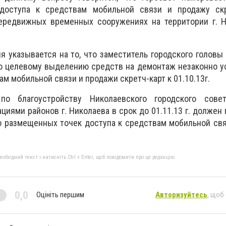
 доступа к средствам мобильной связи и продажу скр
ередвижных временных сооружениях на территории г. Н
я указывается на то, что заместитель городского головы
о целевому выделению средств на демонтаж незаконно у
ам мобильной связи и продажи скретч-карт к 01.10.13г.
по благоустройству Николаевского городского сове
циями районов г. Николаева в срок до 01.11.13 г. должен
о размещенных точек доступа к средствам мобильной св
бхідний текст і натисніть Ctrl + Enter, щоб повідомити про це редакцію
0,0
Оцініть першим
Авторизуйтесь
, щоб