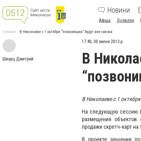
Новини
Афіша
Дозвілля
Головна
В Николаеве с 1 октября “позвонишки” будут вне закона
17:40, 30 липня 2013 р.
В Никола
Шварц Дмитрий
“позвони
В Николаеве с 1 октября
На следующую сессию Н
размещения объектов 
продажи скретч-карт на 
В проекте решения по 