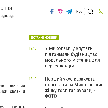
шення
Рус
-відповідь
ОСТАННІ НОВИНИ
У Миколаєві депутати
19:10
підтримали будівництво
модульного містечка для
переселенців
Перший укус каракурта
18:10
цього літа на Миколаївщині:
упорядочении
жінку госпіталізували, -
ьной связи и
ФОТО
ся запретить