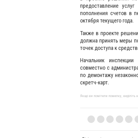
предоставление услуг
пополнения счетов в п
октября текущего года.
Также в проекте решени
должна принять меры п
точек доступа к средств
Начальник инспекции 
совместно с администра
по демонтажу незаконн
скретч-карт.
Якщо ви помітили помилку, виділіть нео