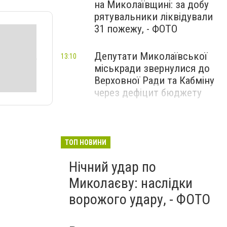
на Миколаївщині: за добу
рятувальники ліквідували
31 пожежу, - ФОТО
Депутати Миколаївської
13:10
міськради звернулися до
Верховної Ради та Кабміну
через дефіцит бюджету
ТОП НОВИНИ
Нічний удар по
Миколаєву: наслідки
ворожого удару, - ФОТО