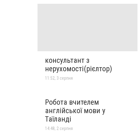
консультант з
нерухомості(рієлтор)
11:52, 3 серпня
Робота вчителем
англійської мови у
Таїланді
14:48, 2 серпня