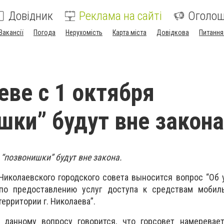
Довідник
Реклама на сайті
Оголо
Вакансії
Погода
Нерухомість
Карта міста
Довідкова
Питання
еве с 1 октября
шки” будут вне закона
 “позвонишки” будут вне закона.
иколаевского городского совета выносится вопрос “Об 
по предоставлению услуг доступа к средствам мобил
территории г. Николаева”.
данному вопросу говорится, что горсовет намеревает