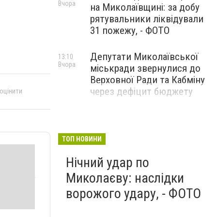
Вчора
на Миколаївщині: за добу
рятувальники ліквідували
31 пожежу, - ФОТО
Депутати Миколаївської
13:10
Вчора
міськради звернулися до
Верховної Ради та Кабміну
через дефіцит бюджету
 оцінити
ТОП НОВИНИ
Нічний удар по
Миколаєву: наслідки
ворожого удару, - ФОТО