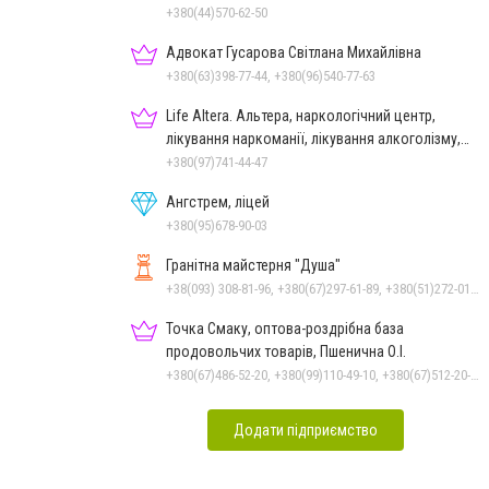
+380(44)570-62-50
Адвокат Гусарова Світлана Михайлівна
+380(63)398-77-44, +380(96)540-77-63
Life Altera. Альтера, наркологічний центр,
лікування наркоманії, лікування алкоголізму,
зняття ломки
+380(97)741-44-47
Ангстрем, ліцей
+380(95)678-90-03
Гранітна майстерня "Душа"
+38(093) 308-81-96, +380(67)297-61-89, +380(51)272-01-73, +380(93)308-81-89
Точка Смаку, оптова-роздрібна база
продовольчих товарів, Пшенична О.І.
+380(67)486-52-20, +380(99)110-49-10, +380(67)512-20-35
Додати підприємство