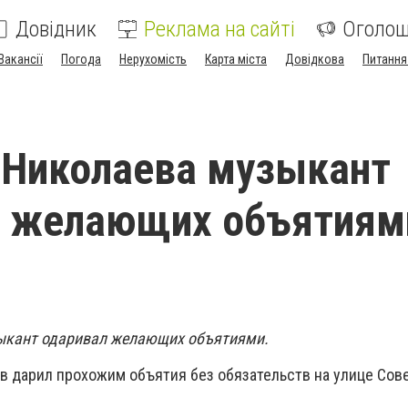
Довідник
Реклама на сайті
Оголо
Вакансії
Погода
Нерухомість
Карта міста
Довідкова
Питання
 Николаева музыкант
л желающих объятиям
зыкант одаривал желающих объятиями.
в дарил прохожим объятия без обязательств на улице Сов