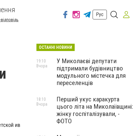
шення
Рус
-відповідь
ОСТАННІ НОВИНИ
У Миколаєві депутати
19:10
Вчора
підтримали будівництво
и
модульного містечка для
переселенців
Перший укус каракурта
18:10
Вчора
цього літа на Миколаївщині:
жінку госпіталізували, -
ФОТО
етской ив