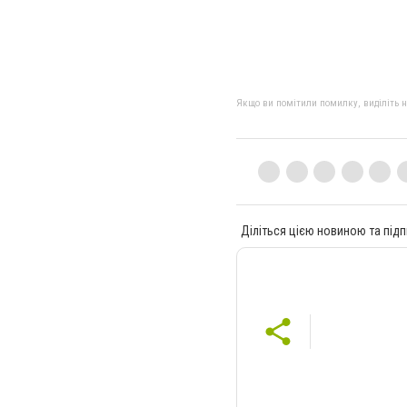
Якщо ви помітили помилку, виділіть нео
Діліться цією новиною та підп