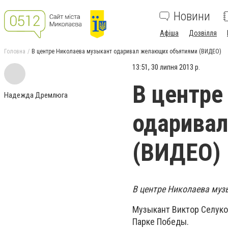
Новини
Афіша
Дозвілля
Головна
В центре Николаева музыкант одаривал желающих объятиями (ВИДЕО)
13:51, 30 липня 2013 р.
В центре
Надежда Дремлюга
одарива
(ВИДЕО)
В центре Николаева му
Музыкант Виктор Селуко
Парке Победы.