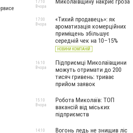
Миколаївщину накриє гроза
17:10
Вчора
ервисе
«Тихий продавець»: як
17:00
Вчора
ароматизація комерційних
приміщень збільшує
середній чек на 10–15%
НОВИНИ КОМПАНІЙ
Підприємці Миколаївщини
16:10
Вчора
можуть отримати до 200
тисяч гривень: триває
прийом заявок
Робота Миколаїв: ТОП
15:10
Вчора
вакансій від міських
підприємств
Вогонь ледь не знищив ліс
14:10