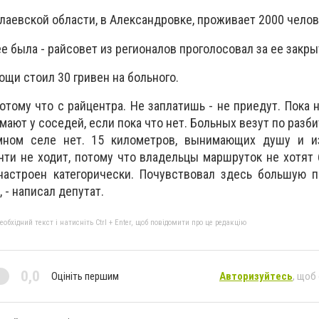
лаевской области, в
Александровке, проживает 2000 челов
ее была - райсовет из регионалов проголосовал за ее закры
щи стоил 30 гривен на больного.
потому что с райцентра.
Не заплатишь - не приедут.
Пока н
имают у соседей, если пока что нет.
Больных везут по разби
омном селе нет.
15 километров, вынимающих душу и 
чти не ходит, потому что владельцы маршруток не хотят
настроен категорически.
Почувствовал здесь большую 
, - написал депутат.
бхідний текст і натисніть Ctrl + Enter, щоб повідомити про це редакцію
0,0
Оцініть першим
Авторизуйтесь
, щоб