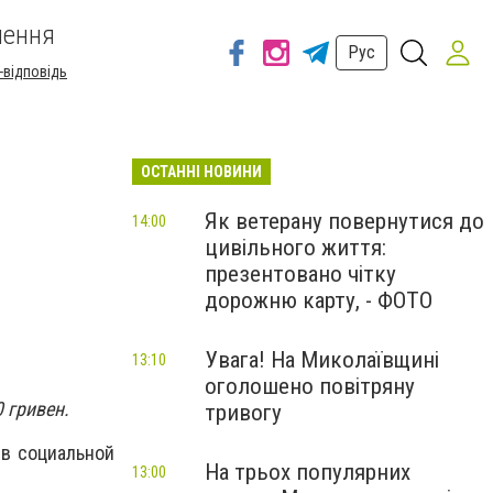
шення
Рус
-відповідь
ОСТАННІ НОВИНИ
Як ветерану повернутися до
14:00
цивільного життя:
презентовано чітку
дорожню карту, - ФОТО
Увага! На Миколаївщині
13:10
оголошено повітряну
 гривен.
тривогу
 в социальной
На трьох популярних
13:00