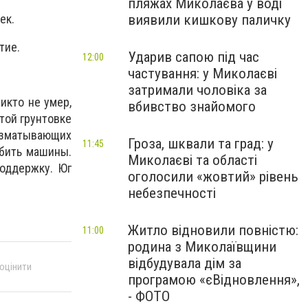
пляжах Миколаєва у воді
виявили кишкову паличку
ек.
тие.
Ударив сапою під час
12:00
частування: у Миколаєві
затримали чоловіка за
икто не умер,
вбивство знайомого
той грунтовке
изматывающих
Гроза, шквали та град: у
11:45
 бить машины.
Миколаєві та області
поддержку.
Юг
оголосили «жовтий» рівень
небезпечності
Житло відновили повністю:
11:00
родина з Миколаївщини
відбудувала дім за
 оцінити
програмою «єВідновлення»,
- ФОТО