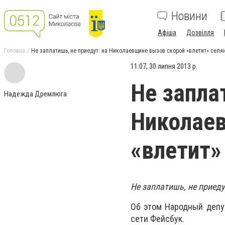
Новини
Афіша
Дозвілля
Головна
Не заплатишь, не приедут: на Николаевщине вызов скорой «влетит» селя
11:07, 30 липня 2013 р.
Не запла
Надежда Дремлюга
Николае
«влетит»
Не заплатишь, не приеду
Об этом Народный депу
сети Фейсбук.