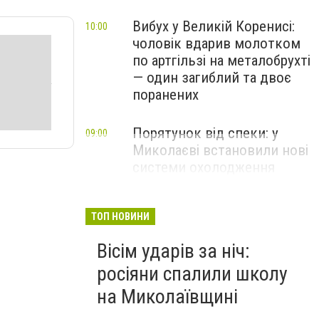
Вибух у Великій Коренисі:
10:00
чоловік вдарив молотком
по артгільзі на металобрухті
— один загиблий та двоє
поранених
Порятунок від спеки: у
09:00
Миколаєві встановили нові
системи охолодження
повітря
ТОП НОВИНИ
Вісім ударів за ніч:
росіяни спалили школу
на Миколаївщині