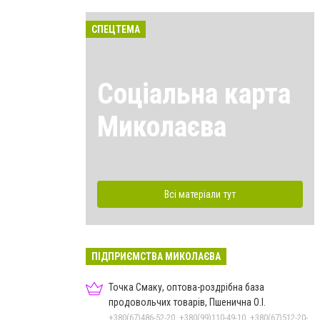
СПЕЦТЕМА
Соціальна карта
Миколаєва
Всі матеріали тут
ПІДПРИЄМСТВА МИКОЛАЄВА
Точка Смаку, оптова-роздрібна база
продовольчих товарів, Пшенична О.І.
+380(67)486-52-20, +380(99)110-49-10, +380(67)512-20-35