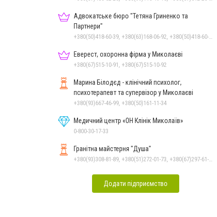
Адвокатське бюро "Тетяна Гриненко та
Партнери"
+380(50)418-60-39, +380(63)168-06-92, +380(50)418-60-39
Еверест, охоронна фірма у Миколаєві
+380(67)515-10-91, +380(67)515-10-92
Марина Білодєд - клінічний психолог,
психотерапевт та супервізор у Миколаєві
+380(93)667-46-99, +380(50)161-11-34
Медичний центр «ОН Клінік Миколаїв»
0-800-30-17-33
Гранітна майстерня "Душа"
+380(93)308-81-89, +380(51)272-01-73, +380(67)297-61-89, +38(093) 308-81-96
Додати підприємство