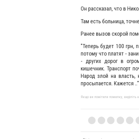
Он рассказал, что в
Нико
Там е
сть больница, точн
Ранее вызов скорой помо
"
Теперь будет 100 грн, 
потому что платят - зан
- других дорог в огр
кишечник.
Транспорт по
Народ злой на власть, 
просыпается.
Кажется .."
Якщо ви помітили помилку, виділіть нео