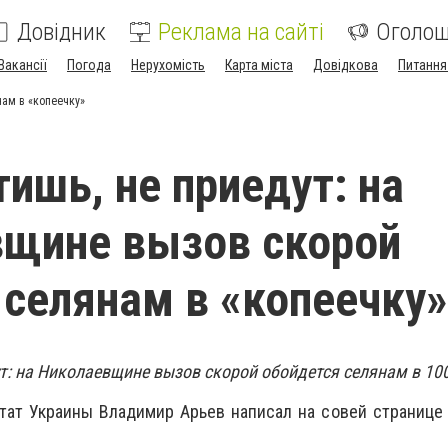
Довідник
Реклама на сайті
Оголо
Вакансії
Погода
Нерухомість
Карта міста
Довідкова
Питання
нам в «копеечку»
тишь, не приедут: на
вщине вызов скорой
 селянам в «копеечку»
т: на Николаевщине вызов скорой обойдется селянам в 100
тат Украины Владимир Арьев написал на совей странице