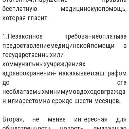
бесплатную медицинскую
помощь,
которая гласит:
1
.
Незаконное требование
оплаты
за
предоставление
медицинской
помощи в
государственных
или
коммунальных
учреждениях
здравоохранения
- наказывается
штрафом
до ста
необлагаемых
минимумов
доходов
гражда
н или
арестом
на срок
до шести месяцев.
Вторая, не менее интересная для
общественности новость, вызвавшая