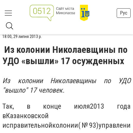
Рус
18:00, 29 липня 2013 р.
Из колонии Николаевщины по
УДО «вышли» 17 осужденных
Из колонии Николаевщины по УДО
"вышло" 17 человек.
Так, в конце июля
2013 года
в
Казанковской
исправительной
колонии
(
№
93
)
управлени