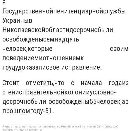
я
Государственной
пенитенциарной
службы
Украины
в
Николаевской
области
досрочно
были
освобождены
семнадцать
человек
,
которые своим
поведением
и
отношением
к
труду
доказали
свое исправление
.
Стоит отметить
,
что с начала года
из
стен
исправительной
колонии
условно
-
досрочно
были освобождены
55
человек
,
а
в
прошлом
году
-
51
.
Якщо ви помітили помилку, виділіть необхідний текст і натисніть Ctrl + Enter, щоб
повідомити про це редакцію