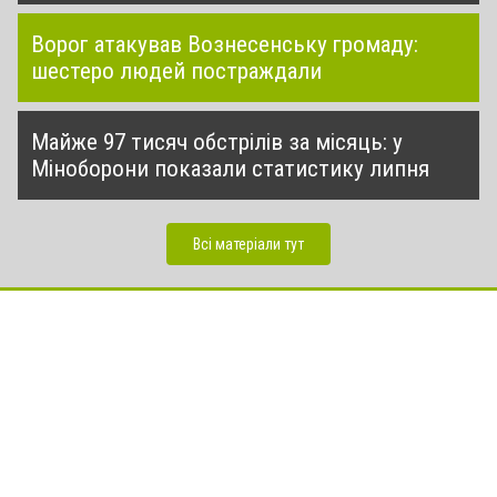
Ворог атакував Вознесенську громаду:
шестеро людей постраждали
Майже 97 тисяч обстрілів за місяць: у
Міноборони показали статистику липня
Всі матеріали тут