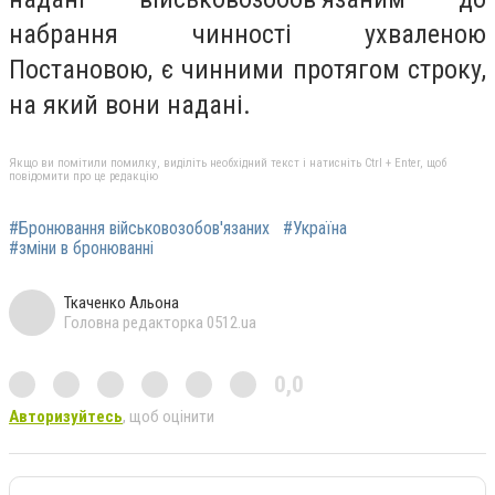
набрання чинності ухваленою
Постановою, є чинними протягом строку,
на який вони надані.
Якщо ви помітили помилку, виділіть необхідний текст і натисніть Ctrl + Enter, щоб
повідомити про це редакцію
#Бронювання військовозобов'язаних
#Україна
#зміни в бронюванні
Ткаченко Альона
Головна редакторка 0512.ua
0,0
Авторизуйтесь
, щоб оцінити