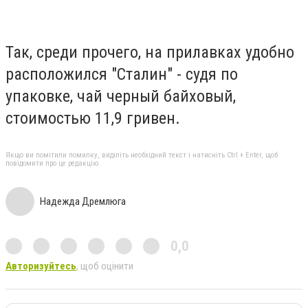
Так, среди прочего, на прилавках удобно
расположился "Сталин" - судя по
упаковке, чай черный байховый,
стоимостью 11,9 гривен.
Якщо ви помітили помилку, виділіть необхідний текст і натисніть Ctrl + Enter, щоб
повідомити про це редакцію
Надежда Дремлюга
0,0
Авторизуйтесь
, щоб оцінити