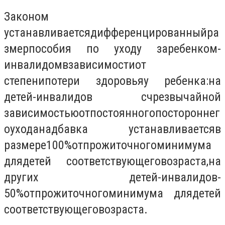
Законом
устанавливается
дифференцированный
ра
змер
пособия по уходу за
ребенком-
инвалидом
в
зависимости
от
степени
потери здоровья
у ребенка
:
на
детей-
инвалидов с
чрезвычайной
зависимостью
от
постоянного
постороннег
о
ухода
надбавка устанавливается
в
размере
100
%
от
прожиточного
минимума
для
детей соответствующего
возраста
,
на
других детей
-
инвалидов
-
50
%
от
прожиточного
минимума для
детей
соответствующего
возраста
.