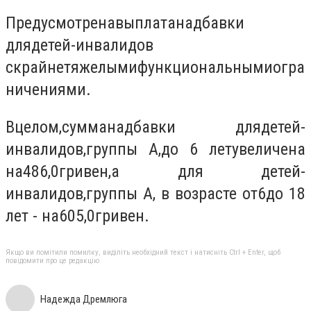
Предусмотрена
выплата
надбавки
для
детей-
инвалидов
с
крайне
тяжелыми
функциональными
огра
ничениями.
В
целом,
сумма
надбавки для
детей-
инвалидов
,
группы А
,
до 6 лет
увеличена
на
486,0
гривен
,
а для детей
-
инвалидов
,
группы А
, в возрасте от
6
до 18
лет - на
605,0
гривен
.
Якщо ви помітили помилку, виділіть необхідний текст і натисніть Ctrl + Enter, щоб
повідомити про це редакцію
Надежда Дремлюга