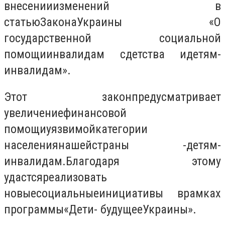
внесении
изменений в
статью
Закона
Украины
«
О
государственной социальной
помощи
инвалидам с
детства и
детям-
инвалидам
»
.
Этот закон
предусматривает
увеличение
финансовой
помощи
уязвимой
категории
населения
нашей
страны -
детям-
инвалидам
.
Благодаря этому
удастся
реализовать
новые
социальные
инициативы в
рамках
программы
«Дети
- будущее
Украины
»
.