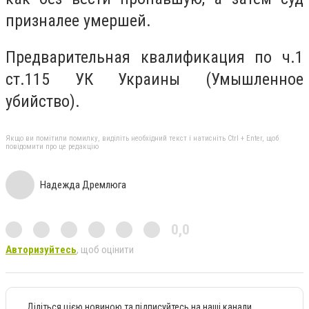
призналее умершей.
Предварительная квалификация по ч.1
ст.115 УК Украины (Умышленное
убийство).
Якщо ви помітили помилку, виділіть необхідний текст і натисніть Ctrl + Enter, щоб
повідомити про це редакцію
Надежда Дремлюга
0,0
Авторизуйтесь
, щоб оцінити
Діліться цією новиною та підписуйтесь на наші канали