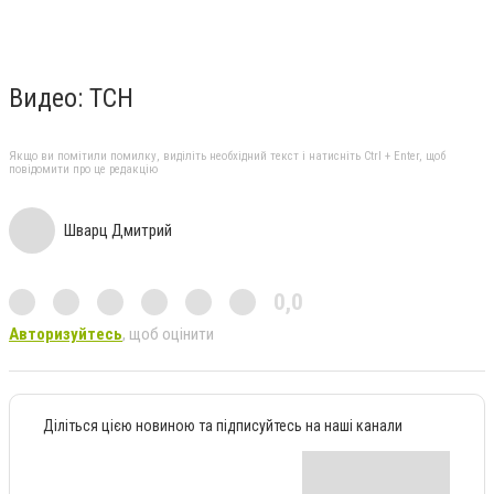
Видео: ТСН
Якщо ви помітили помилку, виділіть необхідний текст і натисніть Ctrl + Enter, щоб
повідомити про це редакцію
Шварц Дмитрий
0,0
Авторизуйтесь
, щоб оцінити
Діліться цією новиною та підписуйтесь на наші канали