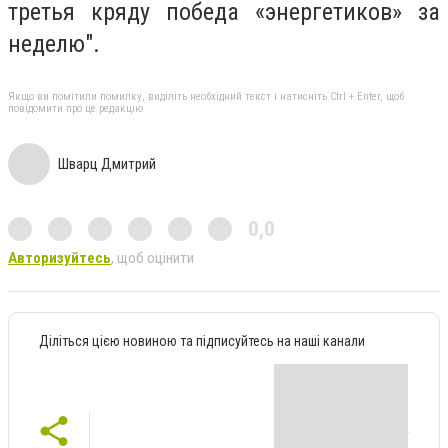
третья кряду победа «энергетиков» за
неделю".
Якщо ви помітили помилку, виділіть необхідний текст і натисніть Ctrl + Enter, щоб
повідомити про це редакцію
Шварц Дмитрий
0,0
Авторизуйтесь
, щоб оцінити
Діліться цією новиною та підписуйтесь на наші канали