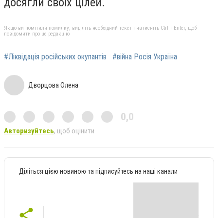
досягли своїх цілей.
Якщо ви помітили помилку, виділіть необхідний текст і натисніть Ctrl + Enter, щоб
повідомити про це редакцію
#Ліквідація російських окупантів
#війна Росія Україна
Дворцова Олена
0,0
Авторизуйтесь
, щоб оцінити
Діліться цією новиною та підписуйтесь на наші канали