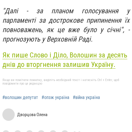
"Далі - за планом голосування у
парламенті за дострокове припинення їх
повноважень, як це вже було у січні", -
прогнозують у Верховній Раді.
Як пише Слово і Діло, Волошин з
а десять
днів до вторгнення залишив Україну.
Якщо ви помітили помилку, виділіть необхідний текст і натисніть Ctrl + Enter, щоб
повідомити про це редакцію
#волошин депутат
#опзж україна
#війна україна
Дворцова Олена