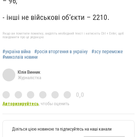
– 96;
- інші не військові об’єкти – 2210.
Якщо ви помітили помилку, виділіть необхідний текст і натисніть Ctrl + Enter, щоб
повідомити про це редакцію
#україна війна
#росія вторгення в україну
#зсу переможе
#миколаїв новини
Юлія Винник
Журналістка
0,0
Авторизируйтесь
, чтобы оценить
Діліться цією новиною та підписуйтесь на наші канали