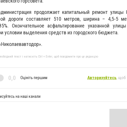
аевского горсовета.
дминистрация продолжает капитальный ремонт улицы Н
ой дороги составляет 510 метров, ширина – 4,5-5 ме
5%. Окончательное асфальтирование указанной улицы
при условии выделения средств из городского бюджета.
«Николаевавтодор».
бхідний текст і натисніть Ctrl + Enter, щоб повідомити про це редакцію
0,0
Оцініть першим
Авторизуйтесь
, щоб
исуйтесь на наші канали