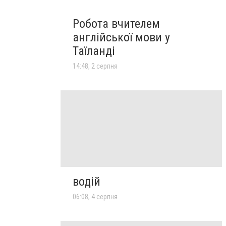
Робота вчителем
англійської мови у
Таїланді
14:48, 2 серпня
водій
06:08, 4 серпня