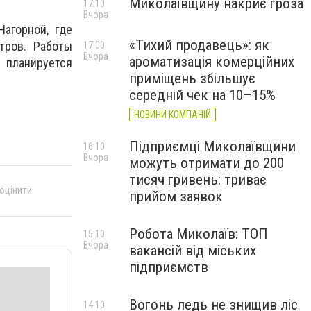
Миколаївщину накриє гроза
17:10
Вчора
агорной, где
«Тихий продавець»: як
тров. Работы
17:00
Вчора
ароматизація комерційних
 планируется
приміщень збільшує
середній чек на 10–15%
НОВИНИ КОМПАНІЙ
Підприємці Миколаївщини
16:10
Вчора
можуть отримати до 200
тисяч гривень: триває
 оцінити
прийом заявок
Робота Миколаїв: ТОП
15:10
Вчора
вакансій від міських
підприємств
Вогонь ледь не знищив ліс
14:10