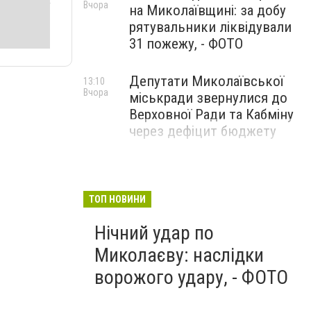
Вчора
на Миколаївщині: за добу
рятувальники ліквідували
31 пожежу, - ФОТО
Депутати Миколаївської
13:10
Вчора
міськради звернулися до
Верховної Ради та Кабміну
через дефіцит бюджету
ТОП НОВИНИ
Нічний удар по
Миколаєву: наслідки
ворожого удару, - ФОТО