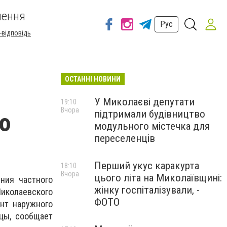
шення
Рус
-відповідь
ОСТАННІ НОВИНИ
У Миколаєві депутати
19:10
Вчора
підтримали будівництво
ю
модульного містечка для
переселенців
Перший укус каракурта
18:10
Вчора
цього літа на Миколаївщині:
ния частного
жінку госпіталізували, -
Николаевского
ФОТО
нт наружного
цы, сообщает