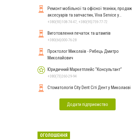
Ремонт мобільної та офісної техніки, продаж
аксесуарів та запчастин, Viva Service у
Миколаєві
+380(93)108-74-47, +380(95)759-77-72
Виготовлення печаток та штампів
+380(66)000-76-28
Проктолог Миколаїв - Рябець Дмитро
Миколайович
Юридичний Маркетплейс "Консультант"
+380(73)260-29-94
Стоматологія City Dent Сіті Дент у Миколаєві
Додати підприємство
ОГОЛОШЕННЯ