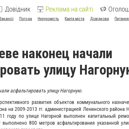
Довідник
Реклама на сайті
Оголо
Вакансії
Погода
Нерухомість
Карта міста
Довідкова
Питання
еве наконец начали
ровать улицу Нагорну
чали асфальтировать улицу Нагорную.
рспективного развития объектов коммунального назначе
она на 2009-2013 гг. администрацией Ленинского района 
011 году по улице Нагорной выполнен капитальный ремо
у выполнено 800 метров асфальтирования указанной ули