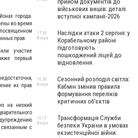
прийом документів до
військових вишів: деталі
вступної кампанії-2026
онах города.
дены во время
 посвященном
Наслідки атаки 2 серпня: у
17:30
онных прав.
Вчора
Корабельному районі
підготовують
яли участие
пошкоджений ліцей до
также первый
відновлення
недостаточна,
Сезонний розподіл світла:
16:30
Вчора
ение их прав
Кабмін змінив правила
формування переліків
критичних об'єктів
их на низкий
варительного
Трансформація Служби
16:17
едупреждению
Вчора
безпеки України в умовах
 связанным с
екзистенційної війни: