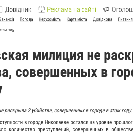
Довідник
Реклама на сайті
Оголо
Вакансії
Погода
Нерухомість
Карта міста
Довідкова
Питання
этом году
ская милиция не рас
ва, совершенных в гор
у
 раскрыла 2 убийства, совершенных в городе в этом году.
ступности в городе Николаеве остался на уровне прошлого
сло количество преступлений, совершенных в обществе