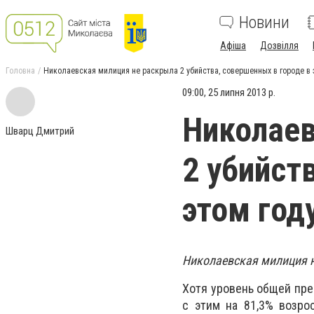
Новини
Афіша
Дозвілля
Головна
Николаевская милиция не раскрыла 2 убийства, совершенных в городе в 
09:00, 25 липня 2013 р.
Николаев
Шварц Дмитрий
2 убийст
этом год
Николаевская милиция не
Хотя уровень общей пре
с этим на 81,3% возро