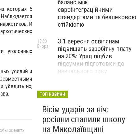
баланс між
из которых 5
євроінтеграційними
 Наблюдается
стандартами та безпековою
наркотиков. И
стійкістю
аркотических
З 1 вересня освітянам
15:30
Вчора
підвищать заробітну плату
 и уголовных
на 20%: Уряд підбив
підсумки підготовки до
навчального року
нных усилий и
- Совместными
и убедить их,
На Космонавтів фахівці
14:30
ава.
Вчора
ліквідували складну аварію
ТОП НОВИНИ
на водомережі, - ФОТО
Вісім ударів за ніч:
росіяни спалили школу
на Миколаївщині
тобы оценить