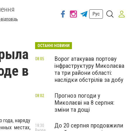
шення
Рус
-відповідь
ОСТАННІ НОВИНИ
крыла
Ворог атакував портову
08:05
інфраструктуру Миколаєва
оде в
та три райони області:
наслідки обстрілів за добу
Прогноз погоди у
08:02
Миколаєві на 8 серпня:
зміни та дощі
 года, наряду
До 20 серпня продовжили
18:30
нных местах,
Вчора