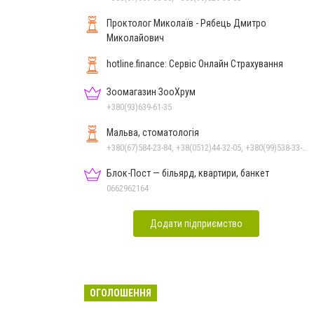
Проктолог Миколаїв - Рябець Дмитро
Миколайович
hotline.finance: Сервіс Онлайн Страхування
Зоомагазин ЗооХрум
+380(93)639-61-35
Мальва, стоматологія
+380(67)584-23-84, +38(0512)44-32-05, +380(99)538-33-25, +380(63)977-35-54
Блок-Пост — більярд, квартири, банкет
0662962164
Додати підприємство
ОГОЛОШЕННЯ