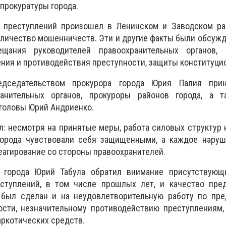
прокуратуры города.
 преступлений произошел в Ленинском и Заводском рай
оличество мошенничеств. Эти и другие факты были обсуж
ещания руководителей правоохранительных органов,
ия и противодействия преступности, защиты конституци
дседательством прокурора города Юрия Палия прин
ранительных органов, прокуроры районов города, а 
 головы Юрий Андриенко.
л: несмотря на принятые меры, работа силовых структур 
орода чувствовали себя защищенными, а каждое наруш
еагирование со стороны правоохранителей.
а города Юрий Табула обратил внимание присутствующ
ступлений, в том числе прошлых лет, и качество пред
 был сделан и на неудовлетворительную работу по пр
ости, незначительному противодействию преступлениям,
ркотических средств.