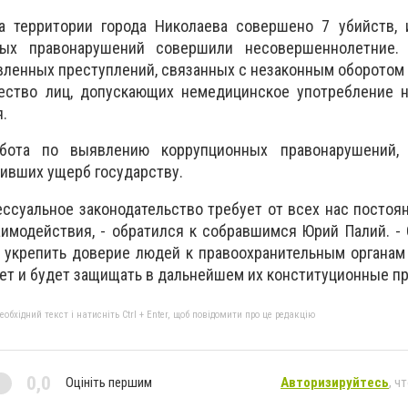
а территории города Николаева совершено 7 убийств, 
ных правонарушений совершили несовершеннолетние.
ленных преступлений, связанных с незаконным оборотом 
чество лиц, допускающих немедицинское употребление н
.
бота по выявлению коррупционных правонарушений,
ивших ущерб государству.
ессуальное законодательство требует от всех нас постоя
аимодействия, - обратился к собравшимся Юрий Палий. 
укрепить доверие людей к правоохранительным органам 
ет и будет защищать в дальнейшем их конституционные пр
бхідний текст і натисніть Ctrl + Enter, щоб повідомити про це редакцію
0,0
Оцініть першим
Авторизируйтесь
, ч