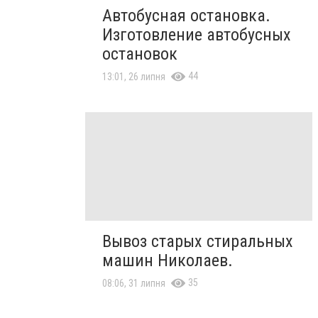
Автобусная остановка.
Изготовление автобусных
остановок
44
13:01, 26 липня
Вывоз старых стиральных
машин Николаев.
35
08:06, 31 липня