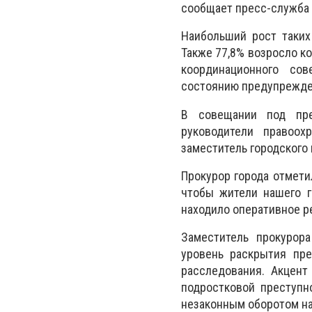
сообщает пресс-служба 
Наибольший рост таких
Также 77,8% возросло к
координационного сов
состоянию предупрежден
В совещании под пре
руководители правоох
заместитель городского
Прокурор города отмети
чтобы жители нашего г
находило оперативное р
Заместитель прокурор
уровень раскрытия пре
расследования. Акцент
подростковой преступн
незаконным оборотом на