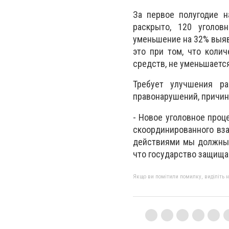
За первое полугодие н
раскрыто, 120 уголов
уменьшение на 32% выяв
это при том, что коли
средств, не уменьшается
Требует улучшения ра
правонарушений, причин
- Новое уголовное проц
скоординированного вз
действиями мы должны 
что государство защища
Якщо ви помітили помилку, виділіть нео