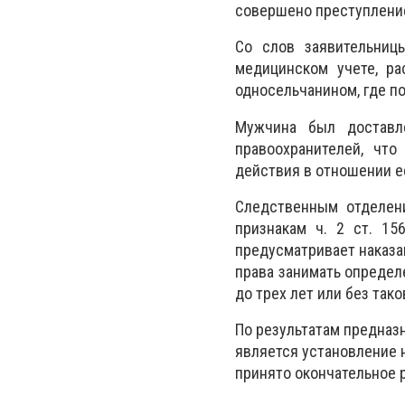
совершено преступление
Со слов заявительницы
медицинском учете, ра
односельчанином, где п
Мужчина был доставле
правоохранителей, что
действия в отношении е
Следственным отделен
признакам ч. 2 ст. 15
предусматривает наказа
права занимать определ
до трех лет или без та
По результатам предназ
является установление 
принято окончательное 