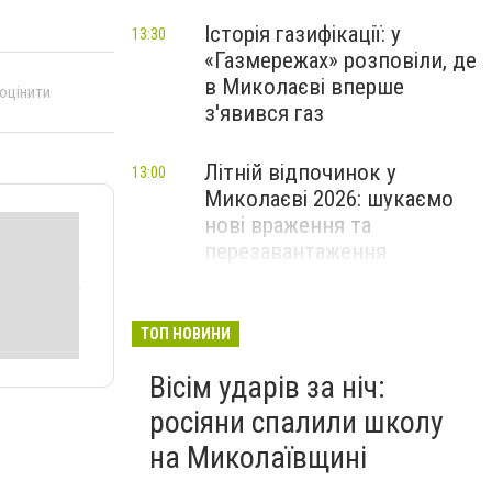
Історія газифікації: у
13:30
«Газмережах» розповіли, де
в Миколаєві вперше
 оцінити
з'явився газ
Літній відпочинок у
13:00
Миколаєві 2026: шукаємо
нові враження та
перезавантаження
ПАРТНЕРСЬКИЙ СПЕЦПРОЄКТ
Як миколаївцям пережити
12:30
ТОП НОВИНИ
спеку: практичні поради,
Вісім ударів за ніч:
прохолодний транспорт та
нові локації з
росіяни спалили школу
«туманчиками»
на Миколаївщині