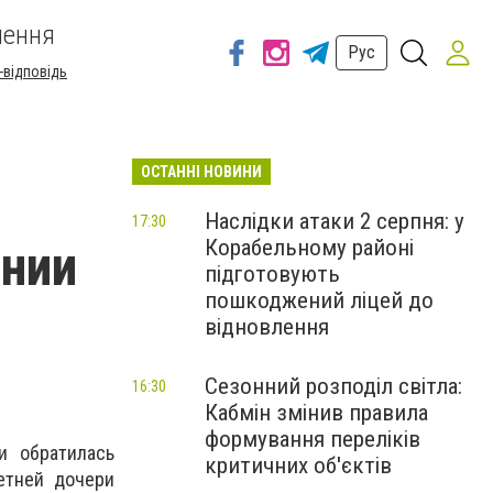
шення
Рус
-відповідь
ОСТАННІ НОВИНИ
Наслідки атаки 2 серпня: у
17:30
Корабельному районі
ении
підготовують
пошкоджений ліцей до
відновлення
Сезонний розподіл світла:
16:30
Кабмін змінив правила
формування переліків
и обратилась
критичних об'єктів
етней дочери