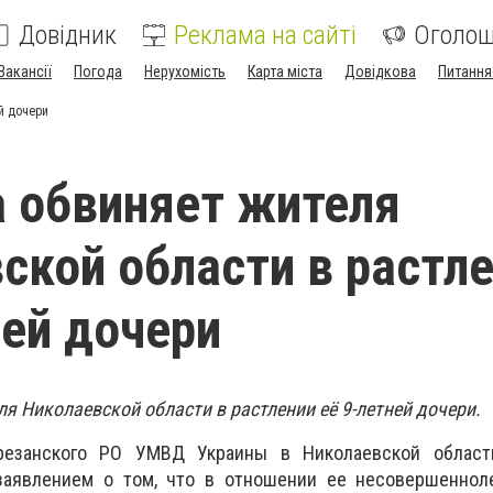
Довідник
Реклама на сайті
Оголо
Вакансії
Погода
Нерухомість
Карта міста
Довідкова
Питання
й дочери
 обвиняет жителя
ской области в растл
ней дочери
я Николаевской области в растлении её 9-летней дочери.
езанского РО УМВД Украины в Николаевской област
заявлением о том, что в отношении ее несовершеннол