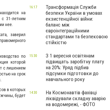
Трансформація Служби
16:17
безпеки України в умовах
находится на
екзистенційної війни:
 с 31-летним
баланс між
ии нее.
євроінтеграційними
ата, заверил
стандартами та безпековою
правомерного
стійкістю
З 1 вересня освітянам
изводство по
15:30
підвищать заробітну плату
кция которой
на 20%: Уряд підбив
ет с лишением
підсумки підготовки до
остью на срок
навчального року
.
сов в которых
На Космонавтів фахівці
14:30
ужчины, будет
ліквідували складну аварію
на водомережі, - ФОТО