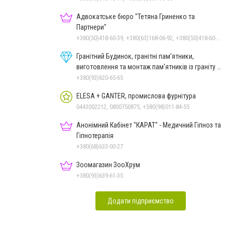
Адвокатське бюро "Тетяна Гриненко та
Партнери"
+380(50)418-60-39, +380(63)168-06-92, +380(50)418-60-39
Гранітний Будинок, гранітні пам'ятники,
виготовлення та монтаж пам'ятників із граніту в
Миколаєві
+380(93)620-65-65
ELESA + GANTER, промислова фурнітура
0443002212, 0800750875, +380(98)011-84-55
Анонімний Кабінет "КАРАТ" - Медичний Гіпноз та
Гіпнотерапія
+380(68)633-00-27
Зоомагазин ЗооХрум
+380(93)639-61-35
Додати підприємство