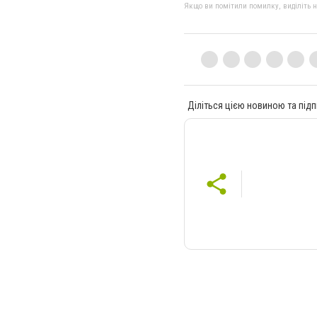
Якщо ви помітили помилку, виділіть нео
Діліться цією новиною та підп