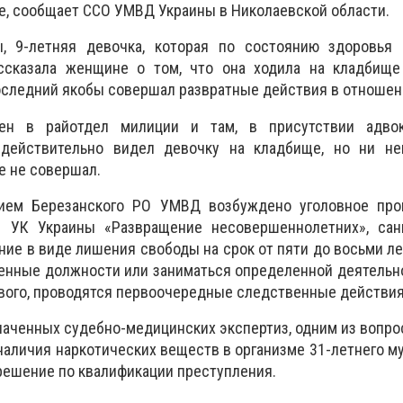
, сообщает ССО УМВД Украины в Николаевской области.
, 9-летняя девочка, которая по состоянию здоровья 
ссказала женщине о том, что она ходила на кладбище
оследний якобы совершал развратные действия в отношен
н в райотдел милиции и там, в присутствии адвок
 действительно видел девочку на кладбище, но ни не
е не совершал.
ием Березанского РО УМВД возбуждено уголовное про
6 УК Украины «Развращение несовершеннолетних», сан
ние в виде лишения свободы на срок от пяти до восьми л
енные должности или заниматься определенной деятельн
кового, проводятся первоочередные следственные действия
наченных судебно-медицинских экспертиз, одним из вопро
наличия наркотических веществ в организме 31-летнего м
решение по квалификации преступления.