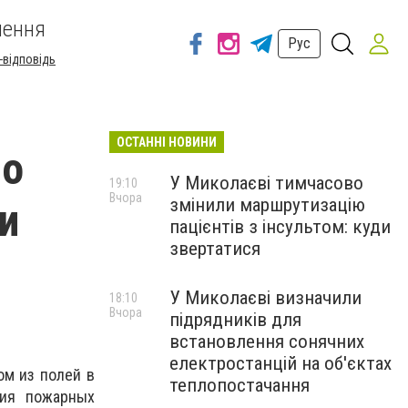
шення
Рус
-відповідь
ОСТАННІ НОВИНИ
ло
У Миколаєві тимчасово
19:10
Вчора
змінили маршрутизацію
и
пацієнтів з інсультом: куди
звертатися
У Миколаєві визначили
18:10
Вчора
підрядників для
встановлення сонячних
електростанцій на об'єктах
ом из полей в
теплопостачання
вия пожарных