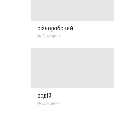
різноробочий
06:08, 4 серпня
водій
06:08, 4 серпня