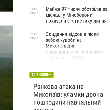
Майже 97 тисяч обстрілів за
13:10
Вчора
місяць: у Міноборони
показали статистику липня
Скидання відходів після
12:10
Вчора
забою худоби на
Миколаївщині
підтвердилося: розпочато
перевірку, - ФОТО
ТОП НОВИНИ
Ранкова атака на
Миколаїв: уламки дрона
пошкодили навчальний