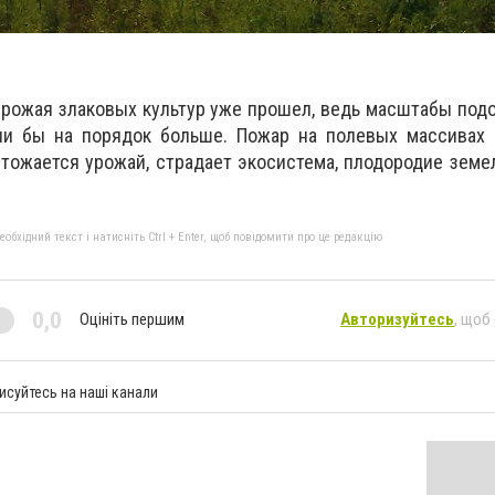
урожая злаковых культур уже прошел, ведь масштабы под
и бы на порядок больше. Пожар на полевых массивах 
тожается урожай, страдает экосистема, плодородие земе
бхідний текст і натисніть Ctrl + Enter, щоб повідомити про це редакцію
0,0
Оцініть першим
Авторизуйтесь
, щоб
исуйтесь на наші канали