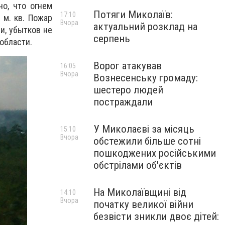
но, что огнем
Потяги Миколаїв:
17:10
 м. кв. Пожар
Вчора
актуальний розклад на
и, убытков не
серпень
области.
Ворог атакував
16:05
Вчора
Вознесенську громаду:
шестеро людей
постраждали
У Миколаєві за місяць
15:10
Вчора
обстежили більше сотні
пошкоджених російськими
обстрілами об'єктів
На Миколаївщині від
14:10
Вчора
початку великої війни
безвісти зникли двоє дітей: