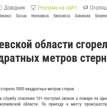
Довідник
Реклама на сайті
Оголо
Вакансії
Погода
Нерухомість
Карта міста
Довідкова
Питання
евской области сгоре
дратных метров стерн
 сгорело 5000 квадратных метров стерни
5 в службу спасения 101 поступил звонок о пожаре на одн
колаевской области. По приезду к месту происшест