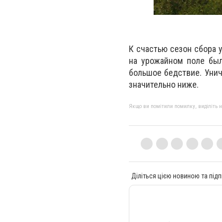
К счастью сезон сбора 
на урожайном поле был
большое бедствие. Унич
значительно ниже.
Якщо ви помітили помилку, виділіть нео
Діліться цією новиною та підп