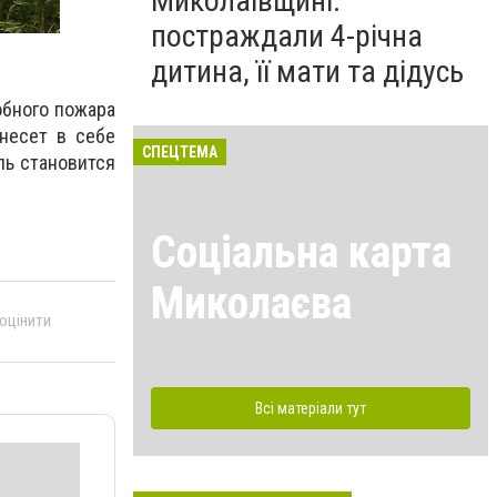
Миколаївщині:
постраждали 4-річна
дитина, її мати та дідусь
обного пожара
несет в себе
СПЕЦТЕМА
ль становится
Соціальна карта
Миколаєва
 оцінити
Всі матеріали тут