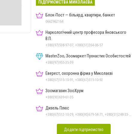
ПІДПРИЄМСТВА МИКОЛАЄВА
Блок-Пост — більярд, квартири, банкет
0662962164
Наркологічний центр професора Яновського
В.П.
+380(97)538-97-07, +380(51)264-06-57
MasterZoo, Зоомаркет Пухнастих Особистостей
+380(97)955-35-39
Еверест, охоронна фірма у Миколаєві
+380(67)515-10-91, +380(67)515-10-92
Зоомагазин ЗооХрум
+380(93)639-61-35
Дизель Плюс
+380(67)512-10-29, +380(95)679-54-71, +380(51)248-33-48, +380(67)785-45-70, +380(93)982-27-24
Додати підприємство