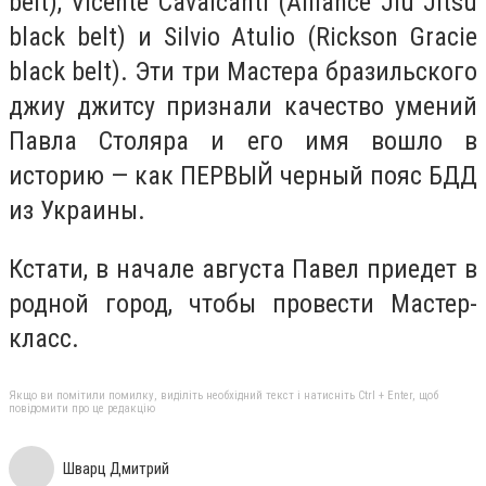
belt), Vicente Cavalcanti (Alliance Jiu Jitsu
black belt) и Silvio Atulio (Rickson Gracie
black belt). Эти три Мастера бразильского
джиу джитсу признали качество умений
Павла Столяра и его имя вошло в
историю — как ПЕРВЫЙ черный пояс БДД
из Украины.
Кстати, в начале августа Павел приедет в
родной город, чтобы провести Мастер-
класс.
Якщо ви помітили помилку, виділіть необхідний текст і натисніть Ctrl + Enter, щоб
повідомити про це редакцію
Шварц Дмитрий