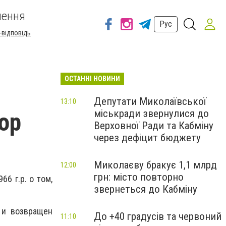
шення
Рус
-відповідь
ОСТАННІ НОВИНИ
Депутати Миколаївської
13:10
міськради звернулися до
ор
Верховної Ради та Кабміну
через дефіцит бюджету
Миколаєву бракує 1,1 млрд
12:00
грн: місто повторно
6 г.р. о том,
звернеться до Кабміну
 и возвращен
До +40 градусів та червоний
11:10