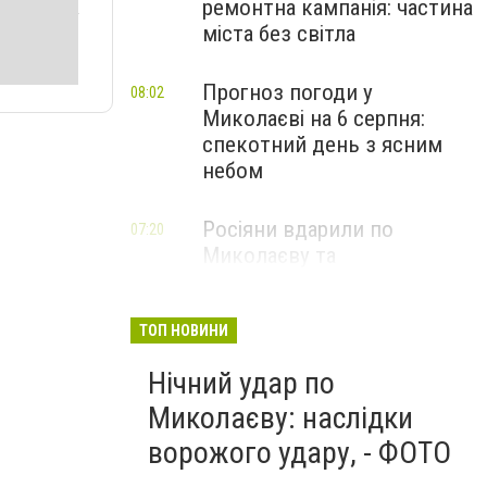
ремонтна кампанія: частина
міста без світла
Прогноз погоди у
08:02
Миколаєві на 6 серпня:
спекотний день з ясним
небом
Росіяни вдарили по
07:20
Миколаєву та
Вознесенській громаді: що
відомо про наслідки
ТОП НОВИНИ
Нічний удар по
Миколаєву: наслідки
ворожого удару, - ФОТО