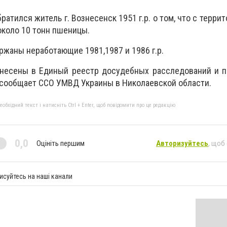
ратился житель г. Вознесенск 1951 г.р. о том, что с терри
коло 10 тонн пшеницы.
жаны неработающие 1981,1987 и 1986 г.р.
несены в Единый реестр досудебных расследований и п
сообщает ССО УМВД Украины в Николаевской области.
бхідний текст і натисніть Ctrl + Enter, щоб повідомити про це редакцію
0,0
Оцініть першим
Авторизуйтесь
, щоб
исуйтесь на наші канали