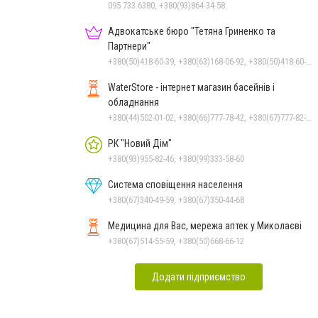
095 733 6380, +380(93)864-34-58
Адвокатське бюро "Тетяна Гриненко та
Партнери"
+380(50)418-60-39, +380(63)168-06-92, +380(50)418-60-39
WaterStore - інтернет магазин басейнів і
обладнання
+380(44)502-01-02, +380(66)777-78-42, +380(67)777-82-19, +380(67)890-80-80, +380(73)890-80-80, +380(44)502-01-03
РК "Новий Дім"
+380(93)955-82-46, +380(99)333-58-60
Система сповіщення населення
+380(67)340-49-59, +380(67)350-44-68
Медицина для Вас, мережа аптек у Миколаєві
+380(67)514-55-59, +380(50)668-66-12
Додати підприємство