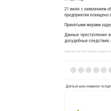
21 июля с заявлением об
предприятия похищено о
Принятыми мерами задер
Данные преступления в
досудебные следствия, 
Якщо ви помітили помилку, виділіть нео
Діліться цією новиною та підп