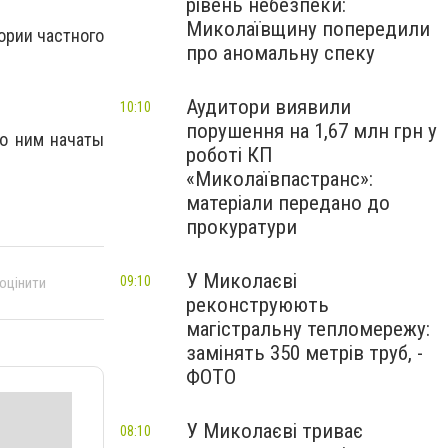
рівень небезпеки:
Миколаївщину попередили
тории частного
про аномальну спеку
Аудитори виявили
10:10
порушення на 1,67 млн грн у
о ним начаты
роботі КП
«Миколаївпастранс»:
матеріали передано до
прокуратури
У Миколаєві
09:10
 оцінити
реконструюють
магістральну тепломережу:
замінять 350 метрів труб, -
ФОТО
У Миколаєві триває
08:10