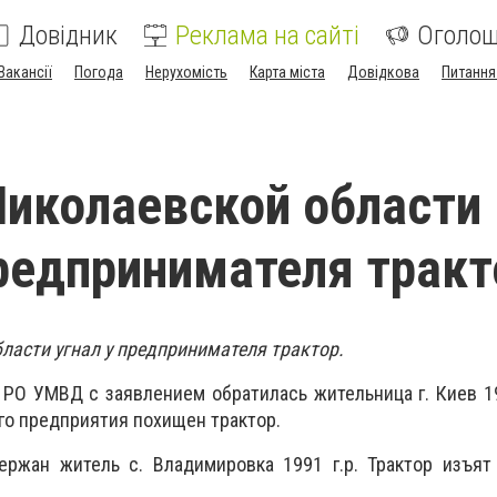
Довідник
Реклама на сайті
Оголо
Вакансії
Погода
Нерухомість
Карта міста
Довідкова
Питання
иколаевской области
предпринимателя тракт
ласти угнал у предпринимателя трактор.
РО УМВД с заявлением обратилась жительница г. Киев 196
го предприятия похищен трактор.
ржан житель с. Владимировка 1991 г.р. Трактор изъят