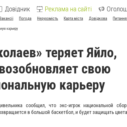
Довідник
Реклама на сайті
Оголо
Вакансії
Погода
Нерухомість
Карта міста
Довідкова
Питання
ную карьеру
олаев» теряет Яйло,
возобновляет свою
ональную карьеру
ивельника сообщил, что экс-игрок национальной сбор
озвращается в большой баскетбол, и будет защищать цвета