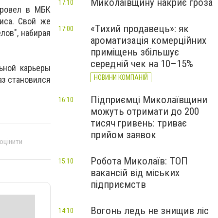
Миколаївщину накриє гроза
17:10
провел в МБК
киса. Свой же
«Тихий продавець»: як
17:00
лов", набирая
ароматизація комерційних
приміщень збільшує
середній чек на 10–15%
ьной карьеры
НОВИНИ КОМПАНІЙ
раз становился
Підприємці Миколаївщини
16:10
можуть отримати до 200
тисяч гривень: триває
прийом заявок
 оцінити
Робота Миколаїв: ТОП
15:10
вакансій від міських
підприємств
Вогонь ледь не знищив ліс
14:10