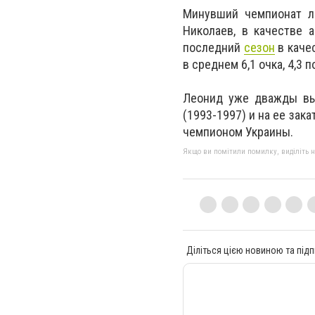
Минувший чемпионат л
Николаев, в качестве 
последний
сезон
в качес
в среднем 6,1 очка, 4,3 
Леонид уже дважды выс
(1993-1997) и на ее зака
чемпионом Украины.
Якщо ви помітили помилку, виділіть нео
Діліться цією новиною та підп