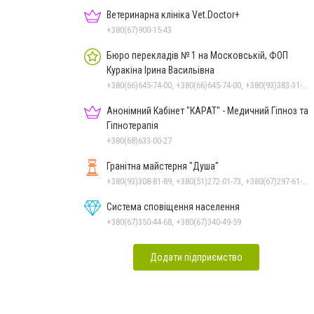
Ветеринарна клініка Vet.Doctor+
+380(67)900-15-43
Бюро перекладів № 1 на Московській, ФОП
Куракіна Ірина Васильівна
+380(66)645-74-00, +380(66)645-74-00, +380(93)383-31-61, +380(95)629-25-06, +380(67)512-47-06
Анонімний Кабінет "КАРАТ" - Медичний Гіпноз та
Гіпнотерапія
+380(68)633-00-27
Гранітна майстерня "Душа"
+380(93)308-81-89, +380(51)272-01-73, +380(67)297-61-89, +38(093) 308-81-96
Система сповіщення населення
+380(67)350-44-68, +380(67)340-49-59
Додати підприємство