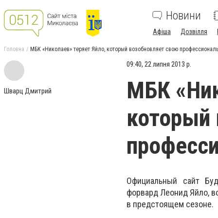
Новини
Афіша
Дозвілля
Головна
МБК «Николаев» теряет Яйло, который возобновляет свою профессиональ
09:40, 22 липня 2013 р.
МБК «Ник
Шварц Дмитрий
который 
професси
Официальный сайт Буд
форвард Леонид Яйло, в
в предстоящем сезоне.