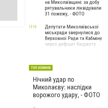
на Миколаївщині: за добу
рятувальники ліквідували
31 пожежу, - ФОТО
Депутати Миколаївської
13:10
міськради звернулися до
Верховної Ради та Кабміну
через дефіцит бюджету
ТОП НОВИНИ
Нічний удар по
Миколаєву: наслідки
ворожого удару, - ФОТО