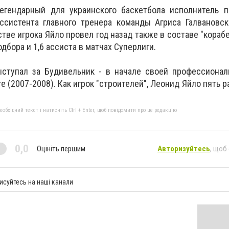
егендарный для украинского баскетбола исполнитель 
ассистента главного тренера команды Агриса Галвановс
тве игрока Яйло провел год назад также в составе "корабе
подбора и 1,6 ассиста в матчах Суперлиги.
тупал за Будивельник - в начале своей профессионал
те (2007-2008). Как игрок "строителей", Леонид Яйло пять 
бхідний текст і натисніть Ctrl + Enter, щоб повідомити про це редакцію
0,0
Оцініть першим
Авторизуйтесь
, щоб
исуйтесь на наші канали