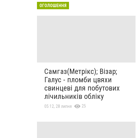
ОГОЛОШЕННЯ
Самгаз(Метрікс); Візар;
Галус - пломби цвяхи
свинцеві для побутових
лічильників обліку
25
05:12, 28 липня