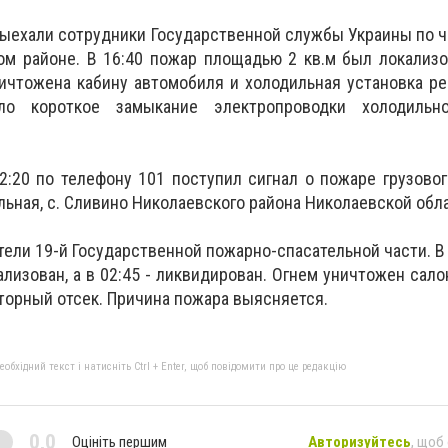
выехали сотрудники Государственной службы Украины по
м районе. В 16:40 пожар площадью 2 кв.м был локализо
ичтожена кабину автомобиля и холодильная установка р
ло короткое замыкание электропроводки холодильно
:20 по телефону 101 поступил сигнал о пожаре грузово
льная, с. Сливино Николаевского района Николаевской обл
ели 19-й Государственной пожарно-спасательной части. В 
лизован, а в 02:45 - ликвидирован. Огнем уничтожен сало
торный отсек. Причина пожара выясняется.
бхідний текст і натисніть Ctrl + Enter, щоб повідомити про це редакцію
0,0
Оцініть першим
Авторизуйтесь
, щоб