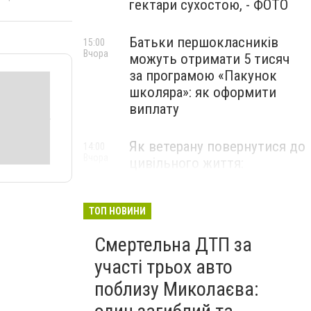
гектари сухостою, - ФОТО
Батьки першокласників
15:00
Вчора
можуть отримати 5 тисяч
за програмою «Пакунок
школяра»: як оформити
виплату
Як ветерану повернутися до
14:00
Вчора
цивільного життя:
презентовано чітку
дорожню карту, - ФОТО
ТОП НОВИНИ
Смертельна ДТП за
участі трьох авто
поблизу Миколаєва: