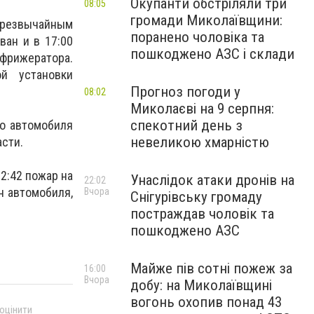
Окупанти обстріляли три
08:05
громади Миколаївщини:
 чрезвычайным
поранено чоловіка та
ван и в 17:00
пошкоджено АЗС і склади
ефрижератора.
й установки
Прогноз погоди у
08:02
Миколаєві на 9 серпня:
спекотний день з
го автомобиля
невеликою хмарністю
асти.
2:42 пожар на
Унаслідок атаки дронів на
22:02
н автомобиля,
Вчора
Снігурівську громаду
постраждав чоловік та
пошкоджено АЗС
Майже пів сотні пожеж за
16:00
Вчора
добу: на Миколаївщині
вогонь охопив понад 43
 оцінити