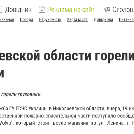
Довідник
Реклама на сайті
Оголо
Вакансії
Погода
Нерухомість
Карта міста
Довідкова
Питання
евской области горел
и
 горели грузовики.
ба ГУ ГСЧС Украины в Николаевской области, вчера, 19 июл
арственной пожарно-спасательной части поступило сообщ
Volvo", который стоял возле магазина по ул. Ленина, г.