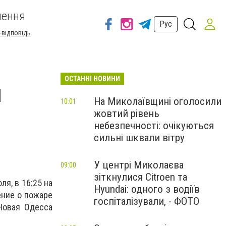
шення
Рус
-відповідь
ОСТАННІ НОВИНИ
и
На Миколаївщині оголосили
10:01
жовтий рівень
небезпечності: очікуються
сильні шквали вітру
У центрі Миколаєва
09:00
зіткнулися Citroen та
я, в 16:25 на
Hyundai: одного з водіїв
ение о пожаре
госпіталізували, - ФОТО
 Новая Одесса