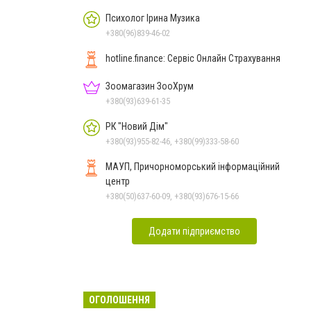
Психолог Ірина Музика
+380(96)839-46-02
hotline.finance: Сервіс Онлайн Страхування
Зоомагазин ЗооХрум
+380(93)639-61-35
РК "Новий Дім"
+380(93)955-82-46, +380(99)333-58-60
МАУП, Причорноморський інформаційний
центр
+380(50)637-60-09, +380(93)676-15-66
Додати підприємство
ОГОЛОШЕННЯ