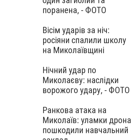
один загиблий та
поранена, - ФОТО
Вісім ударів за ніч:
росіяни спалили школу
на Миколаївщині
Нічний удар по
Миколаєву: наслідки
ворожого удару, - ФОТО
Ранкова атака на
Миколаїв: уламки дрона
пошкодили навчальний