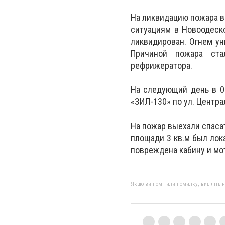
На ликвидацию пожара 
ситуациям в Новоодеско
ликвидирован. Огнем ун
Причиной пожара ста
рефрижератора.
На следующий день в 02
«ЗИЛ-130» по ул. Центра
На пожар выехали спасат
площади 3 кв.м был лока
повреждена кабину и мо
Якщо ви помітили помилку, виділіть нео