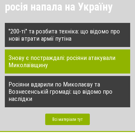
росія напала на Україну
"200-ті" та розбита техніка: що відомо про
нові втрати армії путіна
Знову є постраждалі: росіяни атакували
Миколаївщину
Росіяни вдарили по Миколаєву та
Вознесенській громаді: що відомо про
наслідки
Всі матеріали тут