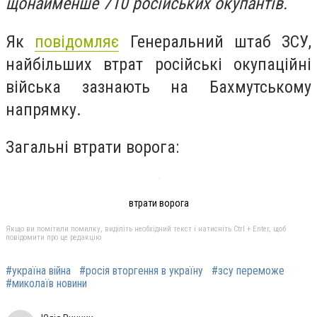
щонайменше 710 російських окупантів.
Як
повідомляє
Генеральний штаб ЗСУ,
найбільших втрат російські окупаційні
війська зазнають на Бахмутському
напрямку.
Загальні втрати ворога:
втрати ворога
Якщо ви помітили помилку, виділіть необхідний текст і натисніть Ctrl + Enter, щоб
повідомити про це редакцію
#україна війна
#росія вторгення в україну
#зсу переможе
#миколаїв новини