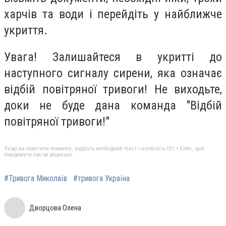
харчів та води і перейдіть у найближче
укриття.
Увага! Залишайтеся в укритті до
наступного сигналу сирени, яка означає
відбій повітряної тривоги! Не виходьте,
доки не буде дана команда "Відбій
повітряної тривоги!"
Якщо ви помітили помилку, виділіть необхідний текст і натисніть Ctrl + Enter, щоб
повідомити про це редакцію
#Тривога Миколаїв
#тривога Україна
Дворцова Олена