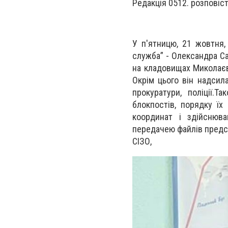
Редакція 0512. розповіс
У п'ятницю, 21 жовтня,
служба” - Олександра С
на кладовищах Миколаєв
Окрім цього він надсил
прокуратури, поліції.
блокпостів, порядку їх
координат і здійснюв
передачею файлів предст
СІЗО,