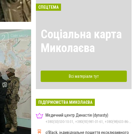
СПЕЦТЕМА
Соціальна карта
Миколаєва
Всі матеріали тут
ПІДПРИЄМСТВА МИКОЛАЄВА
Медичний центр Династія (dynasty)
+380(50)530-10-31, +380(93)981-01-61, +380(98)633-86-59
o'Black, індивідуальне пошиття ексклюзивного