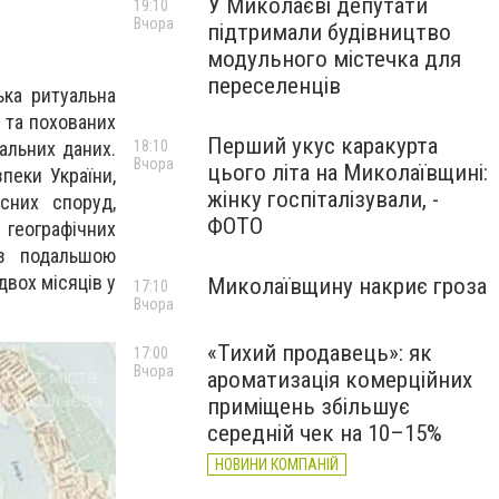
У Миколаєві депутати
19:10
Вчора
підтримали будівництво
модульного містечка для
переселенців
ька ритуальна
 та похованих
Перший укус каракурта
18:10
альних даних.
Вчора
цього літа на Миколаївщині:
пеки України,
жінку госпіталізували, -
сних споруд,
ФОТО
 географічних
 з подальшою
двох місяців у
Миколаївщину накриє гроза
17:10
Вчора
«Тихий продавець»: як
17:00
Вчора
ароматизація комерційних
приміщень збільшує
середній чек на 10–15%
НОВИНИ КОМПАНІЙ