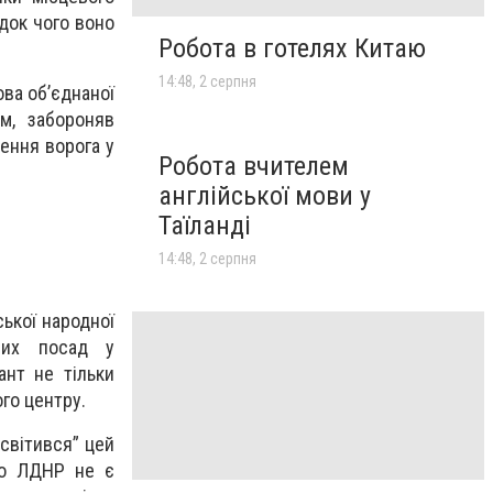
док чого воно
Робота в готелях Китаю
14:48, 2 серпня
ова об’єднаної
м, забороняв
щення ворога у
Робота вчителем
англійської мови у
Таїланді
14:48, 2 серпня
ської народної
них посад у
ант не тільки
ого центру.
світився” цей
що ЛДНР не є