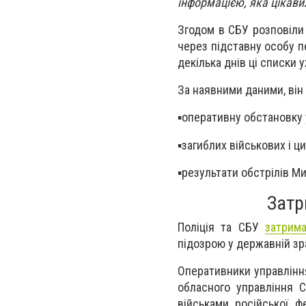
інформацією, яка цікави
Згодом в СБУ розповіли
через підставну особу п
декілька днів ці списки
За наявними даними, він
▪️оперативну обстановку 
▪️загиблих військових і ц
▪️результати обстрілів М
Затр
Поліція та СБУ
затрим
підозрою у державній зр
Оперативники управління
обласного управління С
військами російської ф