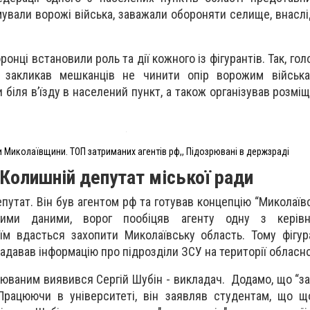
ували ворожі війська, заважали обороняти селище, внаслі
ронці встановили роль та дії кожного із фігурантів. Так, гол
и закликав мешканців не чинити опір ворожим війська
біля в’їзду в населений пункт, а також організував розмі
 Миколаївщини. ТОП затриманих агентів рф,, Підозрювані в держзраді
Колишній депутат міської ради
епутат. Він був агентом рф та готував концепцію “Миколаїв
вними даними, ворог пообіцяв агенту одну з керів
їм вдасться захопити Миколаївську область. Тому фігур
 надавав інформацію про підрозділи ЗСУ на території обласн
рюваним виявився Сергій Шубін - викладач. Додамо, що “за
Працюючи в університеті, він заявляв студентам, що 