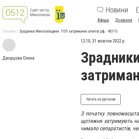
Новини
Афіша
Дозвілля
Головна
Зрадники Миколаївщини. ТОП затриманих агентів рф, - ФОТО
12:10, 31 жовтня 2022 р.
Зрадники
Дворцова Олена
затриман
Читать на русском
З початку повномасшта
щотижня затримують наві
чимало сепаратистів, че