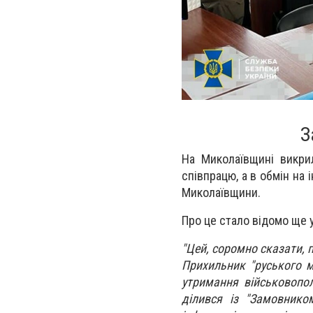
З
На Миколаївщині викри
співпрацю, а в обмін на
Миколаївщини.
Про це стало відомо ще у
"Цей, соромно сказати, 
Прихильник "руського м
утримання військовопол
ділився із "Замовнико