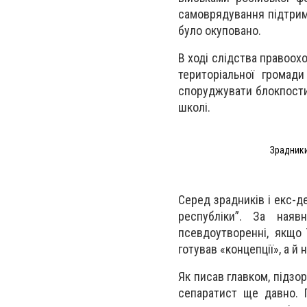
самоврядування підтрим
було окуповано.
В ході слідства правоохо
територіальної громад
споруджувати блокпости 
школі.
Зрадники
Серед зрадників і екс-д
республіки”. За ная
псевдоутворенні, якщо 
готував «концепції», а й
Як писав главком, підзо
сепаратист ще давно. 