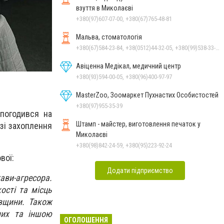
взуття в Миколаєві
+380(97)607-07-00, +380(67)765-48-81
Мальва, стоматологія
+380(67)584-23-84, +38(0512)44-32-05, +380(99)538-33-25, +380(63)977-35-54
Авіценна Медікал, медичний центр
+380(93)594-00-05, +380(96)400-97-97
MasterZoo, Зоомаркет Пухнастих Особистостей
+380(97)955-35-39
 погодився на
Штамп - майстер, виготовлення печаток у
азі захоплення
Миколаєві
+380(98)842-24-59, +380(95)223-92-24
вої:
Додати підприємство
ави-агресора.
ості та місць
ївщини. Також
них та іншою
ОГОЛОШЕННЯ