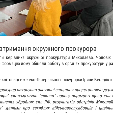
атримання о
кружного прокурора
ли керівника окружної прокуратури Миколаєва. Чоловік
 інформацію йому обіцяли роботу в органах прокуратури у р
 квітні від вже екс-Генеральної прокурорки Ірини Венедікто
прокурор виконував злочинні завдання представників держ
ира" систематично "зливав" ворогу відомості щодо кільк
онених збройних сил РФ, результатів обстрілів Микола
м" даними про загиблих військовослужбовців і цивіль