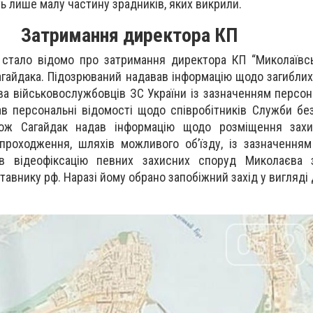
ть лише малу частину зрадників, яких викрили.
Затримання директора КП
 стало відомо про затримання директора КП “Миколаївс
агайдака. Підозрюваний надавав інформацію щодо загиблих
а військовослужбовців ЗС України із зазначенням персон
ав персональні відомості щодо співробітників Служби без
Також Сагайдак надав інформацію щодо розміщення захи
 проходження, шляхів можливого об’їзду, із зазначенням
ав відеофіксацію певних захисних споруд Миколаєва
авнику рф. Наразі йому обрано запобіжний захід у вигляді 