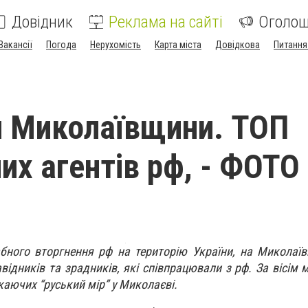
Довідник
Реклама на сайті
Оголо
Вакансії
Погода
Нерухомість
Карта міста
Довідкова
Питання
 Миколаївщини. ТОП
их агентів рф, - ФОТО
бного вторгнення рф на територію України, на Миколаї
дників та зрадників, які співпрацювали з рф. За вісім м
каючих “руський мір” у Миколаєві.