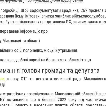
ла окупантів", —повідомила Ірина Венедіктова.
 подробиці. Щоб задокументувати зрадника, СБУ провела 
ередала йому імітовані списки загиблих військовослужбовц
 уже було зафіксовано у представника РФ, за яким також ст
 передавав інформацію про:
у Миколаєві та області
ивільних осіб, полонених, місць їх утримання
иколаєва, добові паролі на блокпостах області тощо
имання голови громади та депутата
али
голову ОТГ та депутата селищної ради Миколаївсько
аді
 стратегічних розслідувань в Миколаївській області Нацпол
БУ встановили, що в березні 2022 року під час тимчас
едерації одного з населених пунктів області представн