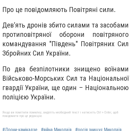
Про це повідомляють Повітряні сили.
Дев’ять дронів збито силами та засобами
протиповітряної оборони повітряного
командування "Південь" Повітряних Сил
Збройних Сил України.
По два безпілотники знищено воїнами
Військово-Морських Сил та Національної
гвардії України, ще один – Національною
поліцією України.
Якщо ви помітили помилку, виділіть необхідний текст і натисніть Ctrl + Enter, щоб
повідомити про це редакцію
#Дрони-камікадзе
#війна Миколаїв
#росія знищує Миколаїв